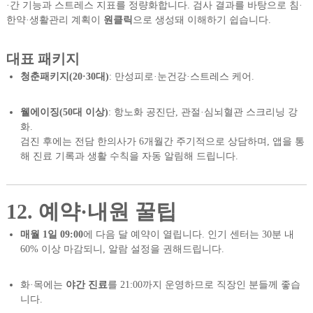
·간 기능과 스트레스 지표를 정량화합니다. 검사 결과를 바탕으로 침·
한약·생활관리 계획이
원클릭
으로 생성돼 이해하기 쉽습니다.
대표 패키지
청춘패키지(20·30대)
: 만성피로·눈건강·스트레스 케어.
웰에이징(50대 이상)
: 항노화 공진단, 관절·심뇌혈관 스크리닝 강
화.
검진 후에는 전담 한의사가 6개월간 주기적으로 상담하며, 앱을 통
해 진료 기록과 생활 수칙을 자동 알림해 드립니다.
12. 예약·내원 꿀팁
매월 1일 09:00
에 다음 달 예약이 열립니다. 인기 센터는 30분 내
60% 이상 마감되니, 알람 설정을 권해드립니다.
화·목에는
야간 진료
를 21:00까지 운영하므로 직장인 분들께 좋습
니다.