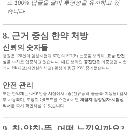
도 100% 답글을 달아 투명성을 유지하고 있
습니다.
8. 근거 중심 한약 처방
신뢰의 숫자들
병원은 128건의 임상시험과 67편의 SCI(E) 논문을 보유해,
효능·안전
성
을 수치로 입증하고 있습니다. 대표 보약인
공진단
은 이중맹검 시험
에서 NK세포(자연살해세포) 활성이 평균 23% 증가했습니다.
안전 관리
모든 한약재는 GMP 인증 시설에서 3중(잔류농약·중금속·미생물) 검사
후 사용되며, 포장지 QR코드를 스캔하시면
채집지·검정일자·시험성
적서
를 즉시 확인하실 수 있습니다.
9. 침·약침·뜸, 어떤 느낌일까요?