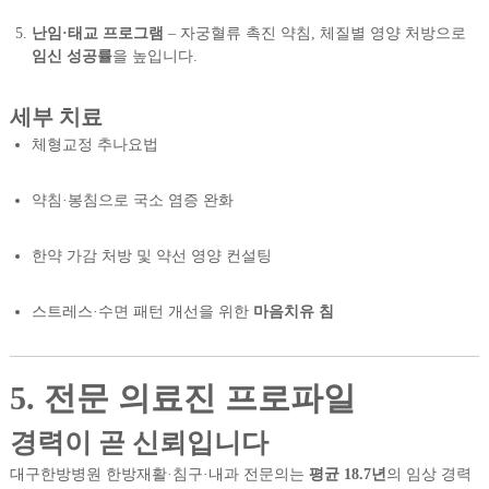
난임·태교 프로그램
– 자궁혈류 촉진 약침, 체질별 영양 처방으로
임신 성공률
을 높입니다.
세부 치료
체형교정 추나요법
약침·봉침으로 국소 염증 완화
한약 가감 처방 및 약선 영양 컨설팅
스트레스·수면 패턴 개선을 위한
마음치유 침
5. 전문 의료진 프로파일
경력이 곧 신뢰입니다
대구한방병원 한방재활·침구·내과 전문의는
평균 18.7년
의 임상 경력