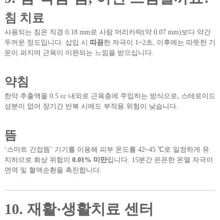
침 치료
사용되는 침은 직경 0.18 mm로 사람 머리카락(약 0.07 mm)보다 약간
두꺼운 정도입니다. 삽입 시
따끔
한 자극이 1~2초, 이후에는 따뜻한 기
운이 퍼지며 근육이 이완되는 느낌을 받으십니다.
약침
한약 추출액을 0.5 cc 내외로 근육층에 주입하는 방식으로, 스테로이드
성분이 없어 장기간 반복 시에도 부작용 위험이 낮습니다.
뜸
‘스마트 간접뜸’ 기기를 이용해 피부 온도를 42~45 ℃로 일정하게 유
지하므로 화상 위험이
0.01% 미만
입니다. 15분간 은은한 온열 자극이
면역 및 혈액순환을 촉진합니다.
10. 재활·생활치료 센터