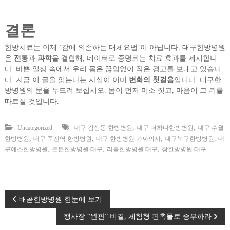
결론
한방치료는 이제 ‘감에 의존하는 대체요법’이 아닙니다. 대구한방병원
은
전통
과
과학
을 결합해, 데이터로 증명되는 치료 효과를 제시합니
다. 바쁜 일상 속에서 우리 몸은 끊임없이 작은 경고를 보내고 있습니
다. 지금 이 글을 읽는다는 사실이 이미
변화의 첫걸음
입니다. 대구한
방병원의 문을 두드려 보십시오. 몸이 먼저 미소 짓고, 마음이 그 뒤를
따르실 것입니다.
,
,
Uncategorized
대구 감삼동 한방병원
대구 더하다한방병원
대구 수월
,
,
,
,
한방병원
대구 죽전역 한방병원
대구 한방병원 가짜의사
대구북구한방병원
대
,
,
,
구에스한방병원
든든한방병원 대구
리봄한방병원 대구
창한방병원 대구
글
배곧한방병원 한눈에 보기
행사장 “완판” 비결, 체험형 판촉물로 승부하라
탐