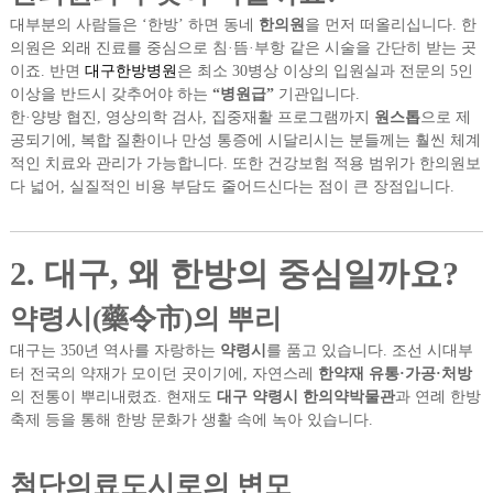
대부분의 사람들은 ‘한방’ 하면 동네
한의원
을 먼저 떠올리십니다. 한
의원은 외래 진료를 중심으로 침·뜸·부항 같은 시술을 간단히 받는 곳
이죠. 반면
대구한방병원
은 최소 30병상 이상의 입원실과 전문의 5인
이상을 반드시 갖추어야 하는
“병원급”
기관입니다.
한·양방 협진, 영상의학 검사, 집중재활 프로그램까지
원스톱
으로 제
공되기에, 복합 질환이나 만성 통증에 시달리시는 분들께는 훨씬 체계
적인 치료와 관리가 가능합니다. 또한 건강보험 적용 범위가 한의원보
다 넓어, 실질적인 비용 부담도 줄어드신다는 점이 큰 장점입니다.
2. 대구, 왜 한방의 중심일까요?
약령시(藥令市)의 뿌리
대구는 350년 역사를 자랑하는
약령시
를 품고 있습니다. 조선 시대부
터 전국의 약재가 모이던 곳이기에, 자연스레
한약재 유통·가공·처방
의 전통이 뿌리내렸죠. 현재도
대구 약령시 한의약박물관
과 연례 한방
축제 등을 통해 한방 문화가 생활 속에 녹아 있습니다.
첨단의료도시로의 변모