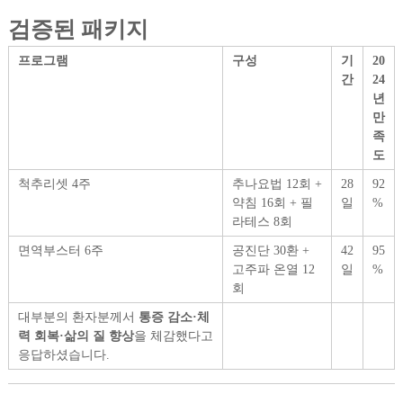
검증된 패키지
프로그램
구성
기
20
간
24
년
만
족
도
척추리셋 4주
추나요법 12회 +
28
92
약침 16회 + 필
일
%
라테스 8회
면역부스터 6주
공진단 30환 +
42
95
고주파 온열 12
일
%
회
대부분의 환자분께서
통증 감소·체
력 회복·삶의 질 향상
을 체감했다고
응답하셨습니다.