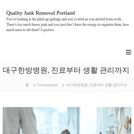
콘
텐
Quality Junk Removal Portland
츠
You’re looking at the piled-up garbage and you’re tired as you arrived from work.
로
There’s too much heavy junk and you just don’t have the energy to organize them, how
바
much more to lift them? A profess
로
가
기
대구한방병원, 진료부터 생활 관리까지
홈
Uncategorized
대구한방병원, 진료부터 생활 관리까지