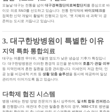
오늘날 대구는 전통을 넘어
대구경북첨단의료복합단지
를 중심으로 바
이오·의료 R&D를 선도하고 있습니다. 전통 한약재에
바이오테크
를
접목한 신약 개발이 활발히 진행되고 있어, ‘옛 지혜와 새 과학’이 공
존하는 도시로 거듭나고 있습니다.
3. 대구한방병원이 특별한 이유
지역 특화 통합의료
대구는 여름엔 무더위, 겨울엔 염도가 낮은 냉습성 기후가 특징입니
다. 대구한방병원은 이러한 환경적 요인을 분석하여
호흡기·관절·피부
등 지역민에게 흔한 질환을 집중 관리합니다. 미세먼지 저감 한약, 인
공 눈물·비강세척 키트 등
생활 맞춤 솔루션
을 동시에 제공하여 일상
관리까지 이어가도록 돕고 있습니다.
다학제 협진 시스템
병원 내에는 한방·양방 전문의가 동시 상주하며,
일 8회 합동 컨퍼런스
를 진행합니다. 예컨대 추간판 탈출증 환자의 경우,
MRI·CT
로 병변을
정확히 확인한 뒤 추나요법·약침·도수재활을 병행해 수술 없이 통증을