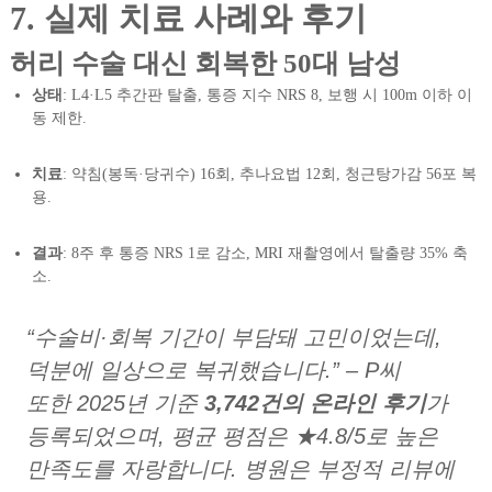
7. 실제 치료 사례와 후기
허리 수술 대신 회복한 50대 남성
상태
: L4·L5 추간판 탈출, 통증 지수 NRS 8, 보행 시 100m 이하 이
동 제한.
치료
: 약침(봉독·당귀수) 16회, 추나요법 12회, 청근탕가감 56포 복
용.
결과
: 8주 후 통증 NRS 1로 감소, MRI 재촬영에서 탈출량 35% 축
소.
“수술비·회복 기간이 부담돼 고민이었는데,
덕분에 일상으로 복귀했습니다.” – P씨
또한 2025년 기준
3,742건의 온라인 후기
가
등록되었으며, 평균 평점은 ★4.8/5로 높은
만족도를 자랑합니다. 병원은 부정적 리뷰에