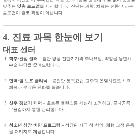
낮추는
맞춤 로드맵
을 제시합니다. ‘진단은 과학, 치료는 전통’이라는
슬로건이 결코 과장이 아닙니다.
4. 진료 과목 한눈에 보기
대표 센터
척추·관절 센터
– 첨단 영상 진단기기와 추나요법, 약침을 융합해
수술 부담을 줄여드립니다.
면역·암 보조 클리닉
– 공진단·봉독요법·고주파 온열치료로 체력
회복과 부작용 완화를 돕습니다.
산후·갱년기 케어
– 호르몬 밸런스를 세심히 조정하고, 골다공증·
우울감까지 통합 관리합니다.
청소년 성장·비만 프로그램
– 성장판 자극 침·한약, 체형 교정 운동
을 패키지로 제공합니다.