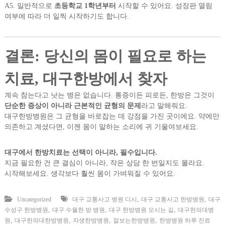
A5. 일반적으로
초등학교 1학년부터
시작할 수 있어요. 성장판 열림
여부에 따라 더 일찍 시작하기도 합니다.
결론: 당신의 몸이 필요로 하는
치료, 대구한방에서 찾자
계속 참는다고 낫는 병은 없습니다. 통증이든 피로든, 한방은 그것이
단순한 증상이 아니라 근본적인 균형의 문제
라고 말해줘요.
대구한방병원은 그 균형을 바로잡는 데 강점을 가진 곳이에요. 약에만
의존하고 계셨다면, 이젠 몸이 말하는 소리에 귀 기울여보세요.
대구에서 한방치료는 선택이 아니라, 필수입니다.
지금 필요한 건 큰 결심이 아니라, 작은 상담 한 번일지도 몰라요.
시작해보세요. 생각보다 훨씬 몸이 가벼워질 수 있어요.
,
,
Uncategorized
대구 교통사고 병원 디시
대구 교통사고 한방병원
대구
,
,
,
수성구 한방병원
대구 수월한 방 병원
대구 한방병원 오시는 길
대구한의대병
,
,
,
,
원
대구한의대한방병원
자생한방병원
잘보는한방병원
한방병원 하루 진료