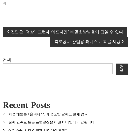
비
글
진단은 ‘정상’, 그런데 아프다면? 배곧한방병원이 답일 수 있다
축로공사 산업용 퍼니스 내화물 시공
탐
색
검색
검
색
Recent Posts
처음 해보는 L홀더제작, 이 정도만 알아도 실패 없다
진짜 만족도 높은 포항꽃집은 이런 디테일에서 갈립니다
상간소송, 언제 어떻게 시작해야 할까?