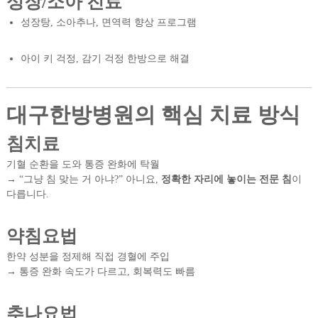
성장/소아 진료
성장탕, 소아추나, 면역력 향상 프로그램
아이 키 걱정, 감기 걱정 한방으로 해결
대구한방병원의 핵심 치료 방식
침치료
기혈 순환을 도와 통증 완화에 탁월
→ “그냥 침 맞는 거 아냐?” 아니요,
정확한 자리에 놓이는 전문 침
이
다릅니다.
약침요법
한약 성분을 정제해 직접 경혈에 주입
→ 통증 완화 속도가 다르고, 회복력도 빠름
추나요법