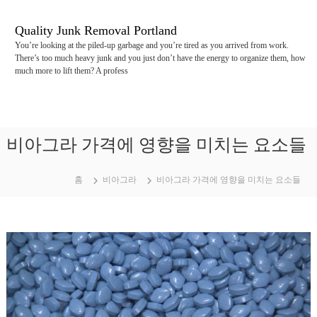
콘
텐
Quality Junk Removal Portland
츠
You’re looking at the piled-up garbage and you’re tired as you arrived from work.
로
There’s too much heavy junk and you just don’t have the energy to organize them, how
바
much more to lift them? A profess
로
가
기
비아그라 가격에 영향을 미치는 요소들
홈
비아그라
비아그라 가격에 영향을 미치는 요소들