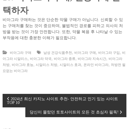
택하자
비아그라 구매하는 것은 단순한 약물 구매가 아닙니다. 신뢰할 수 있
는 구매처를 찾는 것이 중요하며, 불법적인 경로를 피하고 의사의 처
방을 받는 것이 가장 안전합니다. 또한, 약물 복용 후 나타날 수 있는
부작용에 대한 충분한 이해가 필요합니다.
,
,
,
비아그라 구매
남성 건강식품추천
비아그라 구매
비아그라 구입
비
,
,
,
,
아그라 시알리스
비아그라 약국
비아그라 종류
비아그라 지속시간
비아그라
,
,
,
,
,
처방
비아그라 효능
시알리스 처방
시알리스 효과
온라인 비아그라
처방전 필
요없는 비아그라
글
2024년 최신 카지노 사이트 추천- 안전하고 인기 있는 사이트
TOP 10
탐
당신이 몰랐던 토토사이트의 모든 것 초심자 필독!
색