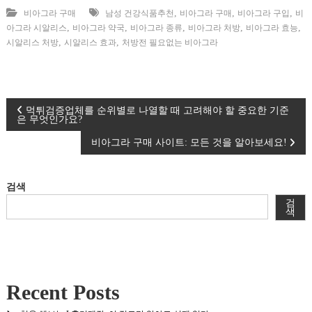
,
,
,
비아그라 구매
남성 건강식품추천
비아그라 구매
비아그라 구입
비
,
,
,
,
,
아그라 시알리스
비아그라 약국
비아그라 종류
비아그라 처방
비아그라 효능
,
,
시알리스 처방
시알리스 효과
처방전 필요없는 비아그라
글
먹튀검증업체를 순위별로 나열할 때 고려해야 할 중요한 기준
은 무엇인가요?
탐
비아그라 구매 사이트: 모든 것을 알아보세요!
색
검색
검
색
Recent Posts