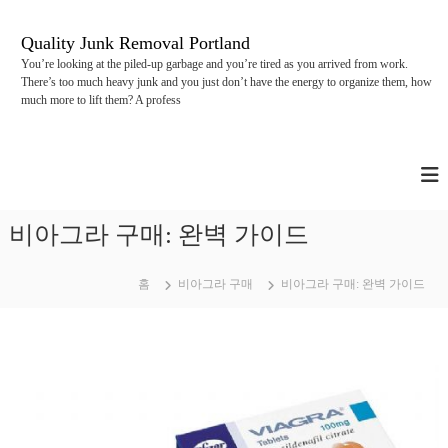
콘
텐
Quality Junk Removal Portland
츠
You’re looking at the piled-up garbage and you’re tired as you arrived from work.
로
There’s too much heavy junk and you just don’t have the energy to organize them, how
바
much more to lift them? A profess
로
가
기
비아그라 구매: 완벽 가이드
홈
비아그라 구매
비아그라 구매: 완벽 가이드