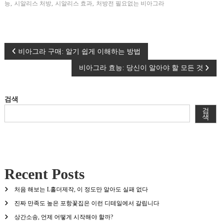
,
,
,
능
시알리스 처방
시알리스 효과
처방전 필요없는 비아그라
글
비아그라 구매: 알기 쉽게 이해하는 방법
비아그라 효능: 당신이 알아야 할 모든 것
탐
색
검색
검
색
Recent Posts
처음 해보는 L홀더제작, 이 정도만 알아도 실패 없다
진짜 만족도 높은 포항꽃집은 이런 디테일에서 갈립니다
상간소송, 언제 어떻게 시작해야 할까?