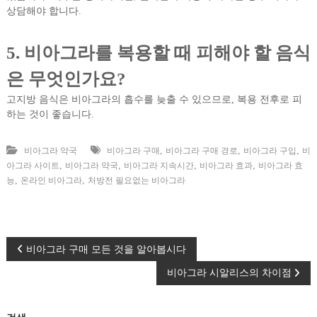
상담해야 합니다.
5. 비아그라를 복용할 때 피해야 할 음식
은 무엇인가요?
고지방 음식은 비아그라의 흡수를 늦출 수 있으므로, 복용 전후로 피
하는 것이 좋습니다.
,
,
,
비아그라 약국
비아그라 구매
비아그라 구매 경로
비아그라 구입
비
,
,
,
,
아그라 사이트
비아그라 약국
비아그라 지속시간
비아그라 효과
비아그라 효
,
,
능
온라인 비아그라
처방전 필요없는 비아그라
글
비아그라 구매 모든 것을 알아봅시다
비아그라 시알리스의 차이점
탐
색