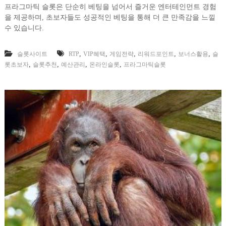
프라그마틱 슬롯은 단순히 베팅을 넘어서 즐거운 엔터테인먼트 경험
을 제공하며, 초보자들도 성공적인 베팅을 통해 더 큰 만족감을 느낄
수 있습니다.
,
,
,
,
,
슬롯사이트
RTP
VIP혜택
게임전략
리워드포인트
보너스활용
슬
,
,
,
,
롯초보자
슬롯추천
예산관리
온라인슬롯
프라그마틱슬롯