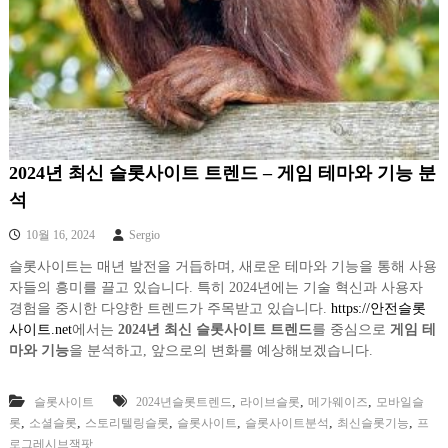
2024년 최신 슬롯사이트 트렌드 – 게임 테마와 기능 분
석
10월 16, 2024
Sergio
슬롯사이트는 매년 발전을 거듭하며, 새로운 테마와 기능을 통해 사용
자들의 흥미를 끌고 있습니다. 특히 2024년에는 기술 혁신과 사용자
경험을 중시한 다양한 트렌드가 주목받고 있습니다.
https://안전슬롯
사이트.net
에서는
2024년 최신 슬롯사이트 트렌드
를 중심으로
게임 테
마와 기능
을 분석하고, 앞으로의 변화를 예상해보겠습니다.
,
,
,
슬롯사이트
2024년슬롯트렌드
라이브슬롯
메가웨이즈
모바일슬
,
,
,
,
,
,
롯
소셜슬롯
스토리텔링슬롯
슬롯사이트
슬롯사이트분석
최신슬롯기능
프
로그레시브잭팟