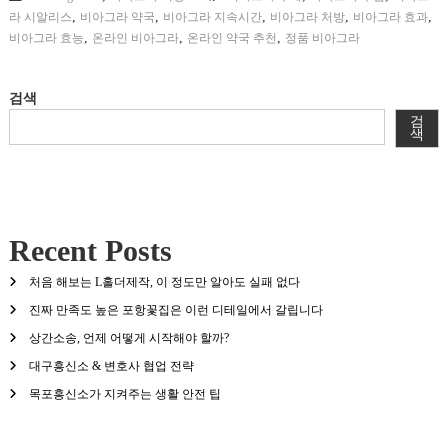
,
,
,
,
,
라 시알리스
비아그라 약국
비아그라 지속시간
비아그라 처방
비아그라 효과
,
,
,
비아그라 효능
온라인 비아그라
온라인 약국 추천
정품 비아그라
검색
검
색
Recent Posts
처음 해보는 L홀더제작, 이 정도만 알아도 실패 없다
진짜 만족도 높은 포항꽃집은 이런 디테일에서 갈립니다
상간소송, 언제 어떻게 시작해야 할까?
대구흥신소 & 변호사 협업 전략
목포흥신소가 지켜주는 생활 안전 팁