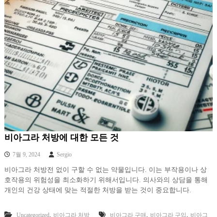
비아그라 처방에 대한 모든 것
7월 9, 2024
Sergio
비아그라 처방전 없이 구할 수 없는 약물입니다. 이는 부작용이나 상
호작용의 위험성을 최소화하기 위해서입니다. 의사와의 상담을 통해
개인의 건강 상태에 맞는 적절한 처방을 받는 것이 중요합니다.
,
,
,
Uncategorized
비아그라 처방
비아그라 구매
비아그라 구입
비아그