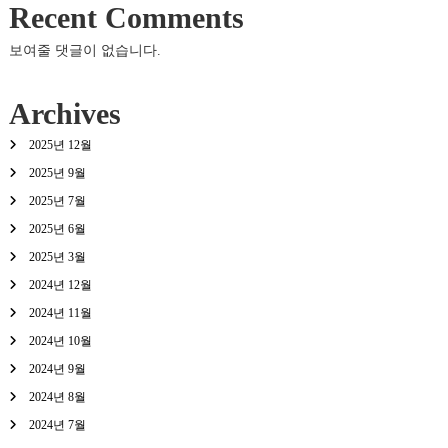
Recent Comments
보여줄 댓글이 없습니다.
Archives
2025년 12월
2025년 9월
2025년 7월
2025년 6월
2025년 3월
2024년 12월
2024년 11월
2024년 10월
2024년 9월
2024년 8월
2024년 7월