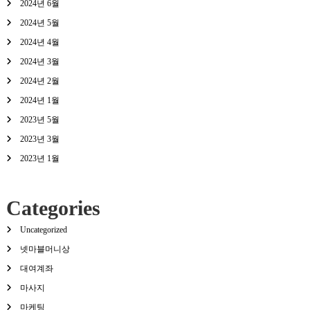
2024년 6월
2024년 5월
2024년 4월
2024년 3월
2024년 2월
2024년 1월
2023년 5월
2023년 3월
2023년 1월
Categories
Uncategorized
넷마블머니상
대여계좌
마사지
마케팅