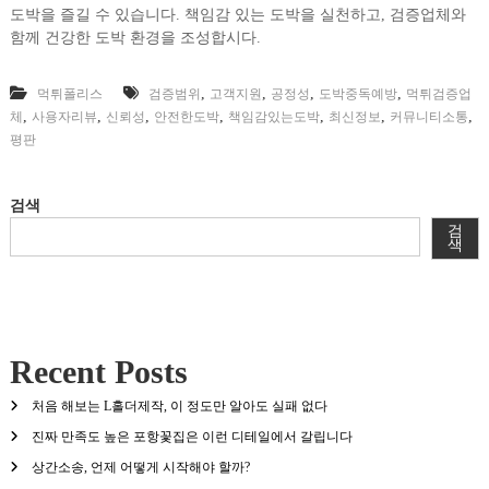
도박을 즐길 수 있습니다. 책임감 있는 도박을 실천하고, 검증업체와
함께 건강한 도박 환경을 조성합시다.
,
,
,
,
먹튀폴리스
검증범위
고객지원
공정성
도박중독예방
먹튀검증업
,
,
,
,
,
,
,
체
사용자리뷰
신뢰성
안전한도박
책임감있는도박
최신정보
커뮤니티소통
평판
검색
검
색
Recent Posts
처음 해보는 L홀더제작, 이 정도만 알아도 실패 없다
진짜 만족도 높은 포항꽃집은 이런 디테일에서 갈립니다
상간소송, 언제 어떻게 시작해야 할까?