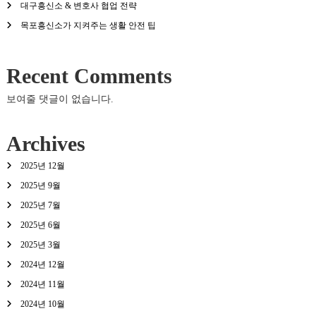
대구흥신소 & 변호사 협업 전략
목포흥신소가 지켜주는 생활 안전 팁
Recent Comments
보여줄 댓글이 없습니다.
Archives
2025년 12월
2025년 9월
2025년 7월
2025년 6월
2025년 3월
2024년 12월
2024년 11월
2024년 10월