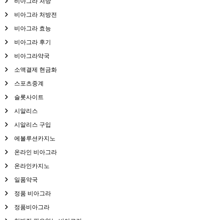
비아그라 처방
비아그라 처방전
비아그라 효능
비아그라 후기
비아그라약국
소액결제 현금화
스포츠중계
슬롯사이트
시알리스
시알리스 구입
에볼루션카지노
온라인 비아그라
온라인카지노
일품약국
정품 비아그라
정품비아그라