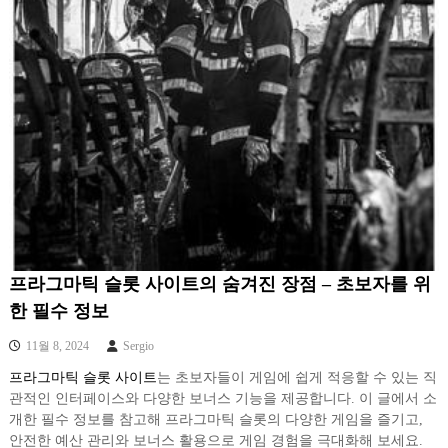
프라그마틱 슬롯 사이트의 숨겨진 장점 – 초보자를 위
한 필수 정보
11월 8, 2024
Sergio
프라그마틱 슬롯 사이트
는 초보자들이 게임에 쉽게 적응할 수 있는 직
관적인 인터페이스와 다양한 보너스 기능을 제공합니다. 이 글에서 소
개한 필수 정보를 참고해 프라그마틱 슬롯의 다양한 게임을 즐기고,
안전한 예산 관리와 보너스 활용으로 게임 경험을 극대화해 보세요.