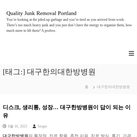
콘
텐
Quality Junk Removal Portland
츠
You’re looking at the piled-up garbage and you’re tired as you arrived from work.
로
There’s too much heavy junk and you just don’t have the energy to organize them, how
바
much more to lift them? A profess
로
가
기
[태그:]
대구한의대한방병원
홈
대구한의대한방병원
디스크, 생리통, 성장… 대구한방병원이 답이 되는 이
유
6월 16, 2025
Sergio
대구한방병원
의 특장점, 진료 항목, 추천 이유, 치료 방식, 후기, 가격