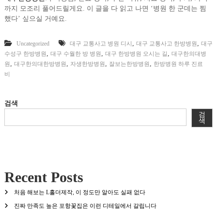
까지 모조리 풀어드릴게요. 이 글을 다 읽고 나면 ‘병원 한 군데는 찜
했다’ 싶으실 거예요.
,
,
Uncategorized
대구 교통사고 병원 디시
대구 교통사고 한방병원
대구
,
,
,
수성구 한방병원
대구 수월한 방 병원
대구 한방병원 오시는 길
대구한의대병
,
,
,
,
원
대구한의대한방병원
자생한방병원
잘보는한방병원
한방병원 하루 진료
비
검색
검
색
Recent Posts
처음 해보는 L홀더제작, 이 정도만 알아도 실패 없다
진짜 만족도 높은 포항꽃집은 이런 디테일에서 갈립니다