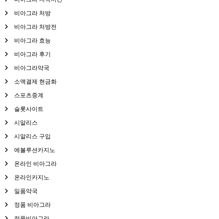
비아그라 처방
비아그라 처방전
비아그라 효능
비아그라 후기
비아그라약국
소액결제 현금화
스포츠중계
슬롯사이트
시알리스
시알리스 구입
에볼루션카지노
온라인 비아그라
온라인카지노
일품약국
정품 비아그라
정품비아그라