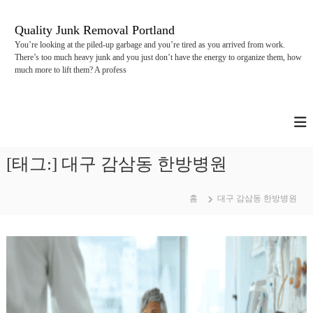
콘
텐
Quality Junk Removal Portland
츠
You’re looking at the piled-up garbage and you’re tired as you arrived from work.
로
There’s too much heavy junk and you just don’t have the energy to organize them, how
바
much more to lift them? A profess
로
가
기
[태그:]
대구 감삼동 한방병원
홈
대구 감삼동 한방병원