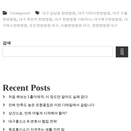
,
,
Uncategorized
대구 감삼동 한방병원
대구 더하다한방병원
대구 수월
,
,
,
,
한방병원
대구 죽전역 한방병원
대구 한방병원 가짜의사
대구북구한방병원
대
,
,
,
구에스한방병원
든든한방병원 대구
리봄한방병원 대구
창한방병원 대구
검색
검
색
Recent Posts
처음 해보는 L홀더제작, 이 정도만 알아도 실패 없다
진짜 만족도 높은 포항꽃집은 이런 디테일에서 갈립니다
상간소송, 언제 어떻게 시작해야 할까?
대구흥신소 & 변호사 협업 전략
목포흥신소가 지켜주는 생활 안전 팁