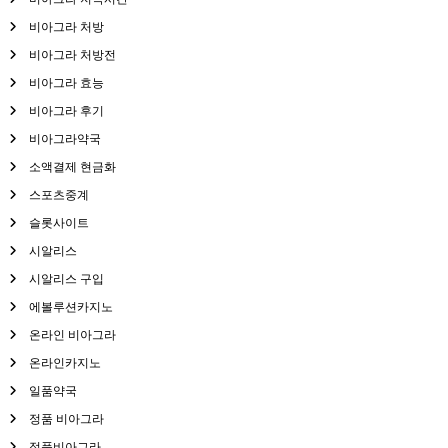
비아그라 처방
비아그라 처방전
비아그라 효능
비아그라 후기
비아그라약국
소액결제 현금화
스포츠중계
슬롯사이트
시알리스
시알리스 구입
에볼루션카지노
온라인 비아그라
온라인카지노
일품약국
정품 비아그라
정품비아그라