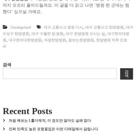
까지 모조리 풀어드릴게요. 이 글을 다 읽고 나면 ‘병원 한 군데는 찜
했다’ 싶으실 거예요.
,
,
Uncategorized
대구 교통사고 병원 디시
대구 교통사고 한방병원
대구
,
,
,
수성구 한방병원
대구 수월한 방 병원
대구 한방병원 오시는 길
대구한의대병
,
,
,
,
원
대구한의대한방병원
자생한방병원
잘보는한방병원
한방병원 하루 진료
비
검색
검
색
Recent Posts
처음 해보는 L홀더제작, 이 정도만 알아도 실패 없다
진짜 만족도 높은 포항꽃집은 이런 디테일에서 갈립니다