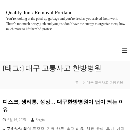
콘
텐
Quality Junk Removal Portland
츠
You’re looking at the piled-up garbage and you’re tired as you arrived from work.
로
There’s too much heavy junk and you just don’t have the energy to organize them, how
바
much more to lift them? A profess
로
가
기
[태그:]
대구 교통사고 한방병원
홈
대구 교통사고 한방병원
디스크, 생리통, 성장… 대구한방병원이 답이 되는 이
유
6월 16, 2025
Sergio
대구한방병원
의 특장점, 진료 항목, 추천 이유, 치료 방식, 후기, 가격