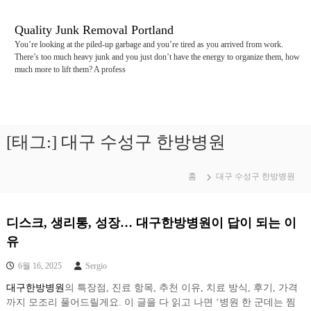
콘
텐
Quality Junk Removal Portland
츠
You’re looking at the piled-up garbage and you’re tired as you arrived from work.
로
There’s too much heavy junk and you just don’t have the energy to organize them, how
바
much more to lift them? A profess
로
가
기
[태그:]
대구 수성구 한방병원
홈
대구 수성구 한방병원
디스크, 생리통, 성장… 대구한방병원이 답이 되는 이
유
6월 16, 2025
Sergio
대구한방병원
의 특장점, 진료 항목, 추천 이유, 치료 방식, 후기, 가격
까지 모조리 풀어드릴게요. 이 글을 다 읽고 나면 ‘병원 한 군데는 찜