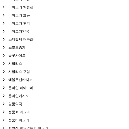
비아그라 처방전
비아그라 효능
비아그라 후기
비아그라약국
소액결제 현금화
스포츠중계
슬롯사이트
시알리스
시알리스 구입
에볼루션카지노
온라인 비아그라
온라인카지노
일품약국
정품 비아그라
정품비아그라
처방전 필요없는 비아그라