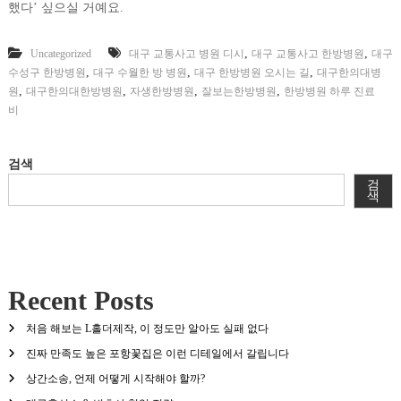
했다’ 싶으실 거예요.
,
,
Uncategorized
대구 교통사고 병원 디시
대구 교통사고 한방병원
대구
,
,
,
수성구 한방병원
대구 수월한 방 병원
대구 한방병원 오시는 길
대구한의대병
,
,
,
,
원
대구한의대한방병원
자생한방병원
잘보는한방병원
한방병원 하루 진료
비
검색
검
색
Recent Posts
처음 해보는 L홀더제작, 이 정도만 알아도 실패 없다
진짜 만족도 높은 포항꽃집은 이런 디테일에서 갈립니다
상간소송, 언제 어떻게 시작해야 할까?