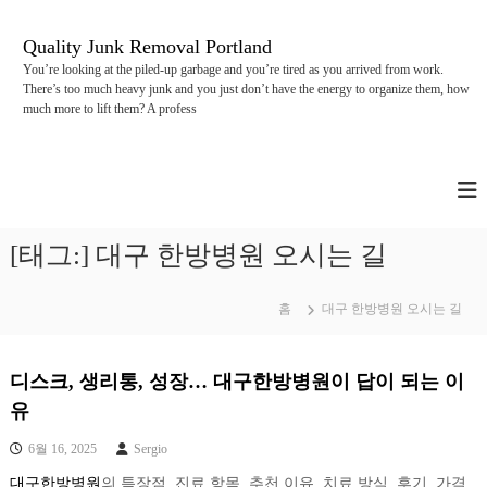
콘
텐
Quality Junk Removal Portland
츠
You’re looking at the piled-up garbage and you’re tired as you arrived from work.
로
There’s too much heavy junk and you just don’t have the energy to organize them, how
바
much more to lift them? A profess
로
가
기
[태그:]
대구 한방병원 오시는 길
홈
대구 한방병원 오시는 길
디스크, 생리통, 성장… 대구한방병원이 답이 되는 이
유
6월 16, 2025
Sergio
대구한방병원
의 특장점, 진료 항목, 추천 이유, 치료 방식, 후기, 가격