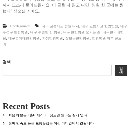
까지 모조리 풀어드릴게요. 이 글을 다 읽고 나면 ‘병원 한 군데는 찜
했다’ 싶으실 거예요.
,
,
Uncategorized
대구 교통사고 병원 디시
대구 교통사고 한방병원
대구
,
,
,
수성구 한방병원
대구 수월한 방 병원
대구 한방병원 오시는 길
대구한의대병
,
,
,
,
원
대구한의대한방병원
자생한방병원
잘보는한방병원
한방병원 하루 진료
비
검색
검
색
Recent Posts
처음 해보는 L홀더제작, 이 정도만 알아도 실패 없다
진짜 만족도 높은 포항꽃집은 이런 디테일에서 갈립니다