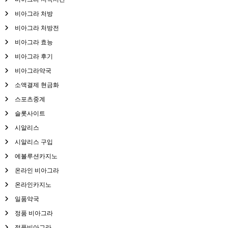
비아그라 처방
비아그라 처방전
비아그라 효능
비아그라 후기
비아그라약국
소액결제 현금화
스포츠중계
슬롯사이트
시알리스
시알리스 구입
에볼루션카지노
온라인 비아그라
온라인카지노
일품약국
정품 비아그라
정품비아그라