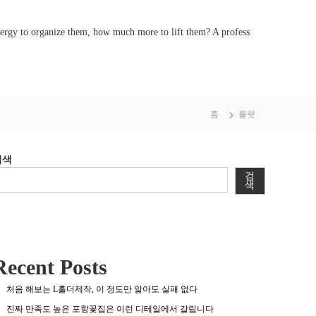
nergy to organize them, how much more to lift them? A profess
홈
룰렛
검색
검
색
Recent Posts
처음 해보는 L홀더제작, 이 정도만 알아도 실패 없다
진짜 만족도 높은 포항꽃집은 이런 디테일에서 갈립니다