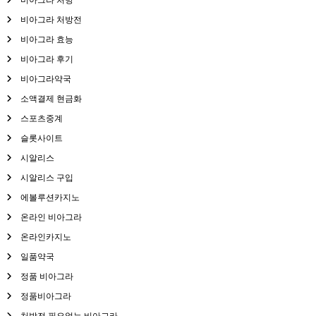
비아그라 처방전
비아그라 효능
비아그라 후기
비아그라약국
소액결제 현금화
스포츠중계
슬롯사이트
시알리스
시알리스 구입
에볼루션카지노
온라인 비아그라
온라인카지노
일품약국
정품 비아그라
정품비아그라
처방전 필요없는 비아그라