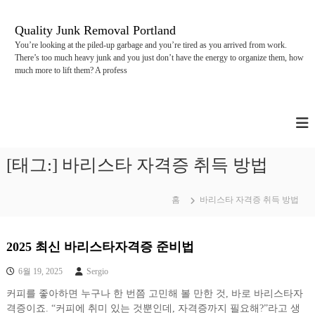
콘
텐
Quality Junk Removal Portland
츠
You’re looking at the piled-up garbage and you’re tired as you arrived from work.
로
There’s too much heavy junk and you just don’t have the energy to organize them, how
바
much more to lift them? A profess
로
가
기
[태그:]
바리스타 자격증 취득 방법
홈
바리스타 자격증 취득 방법
2025 최신 바리스타자격증 준비법
6월 19, 2025
Sergio
커피를 좋아하면 누구나 한 번쯤 고민해 볼 만한 것, 바로 바리스타자
격증이죠. “커피에 취미 있는 것뿐인데, 자격증까지 필요해?”라고 생