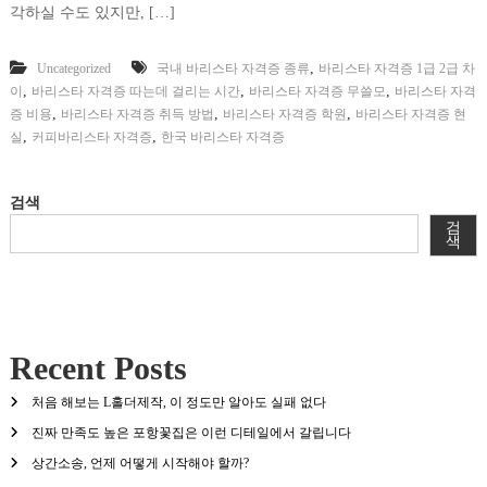
각하실 수도 있지만, […]
,
Uncategorized
국내 바리스타 자격증 종류
바리스타 자격증 1급 2급 차
,
,
,
이
바리스타 자격증 따는데 걸리는 시간
바리스타 자격증 무쓸모
바리스타 자격
,
,
,
증 비용
바리스타 자격증 취득 방법
바리스타 자격증 학원
바리스타 자격증 현
,
,
실
커피바리스타 자격증
한국 바리스타 자격증
검색
검
색
Recent Posts
처음 해보는 L홀더제작, 이 정도만 알아도 실패 없다
진짜 만족도 높은 포항꽃집은 이런 디테일에서 갈립니다
상간소송, 언제 어떻게 시작해야 할까?