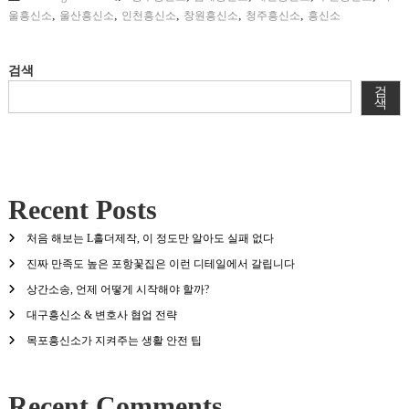
,
,
,
,
,
울흥신소
울산흥신소
인천흥신소
창원흥신소
청주흥신소
흥신소
검색
검
색
Recent Posts
처음 해보는 L홀더제작, 이 정도만 알아도 실패 없다
진짜 만족도 높은 포항꽃집은 이런 디테일에서 갈립니다
상간소송, 언제 어떻게 시작해야 할까?
대구흥신소 & 변호사 협업 전략
목포흥신소가 지켜주는 생활 안전 팁
Recent Comments