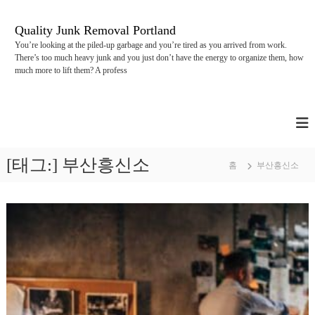
콘
텐
Quality Junk Removal Portland
츠
You’re looking at the piled-up garbage and you’re tired as you arrived from work.
로
There’s too much heavy junk and you just don’t have the energy to organize them, how
바
much more to lift them? A profess
로
가
기
[태그:]
부산흥신소
홈
부산흥신소