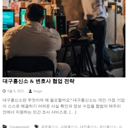
대구흥신소 & 변호사 협업 전략
9월 9, 2025
Sergio
대구흥신소란 무엇이며 왜 필요할까요? 대구흥신소는 개인·가정·기업
이 스스로 해결하기 어려운 사실 확인과 정보 수집을 합법의 테두리
안에서 지원하는 민간 조사 서비스로, […]
,
,
,
,
Uncategorized
광주흥신소
김해흥신소
대전흥신소
부산흥신소
서