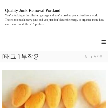
콘
텐
Quality Junk Removal Portland
츠
You’re looking at the piled-up garbage and you’re tired as you arrived from work.
로
There’s too much heavy junk and you just don’t have the energy to organize them, how
바
much more to lift them? A profess
로
가
기
[태그:]
부작용
홈
부작용