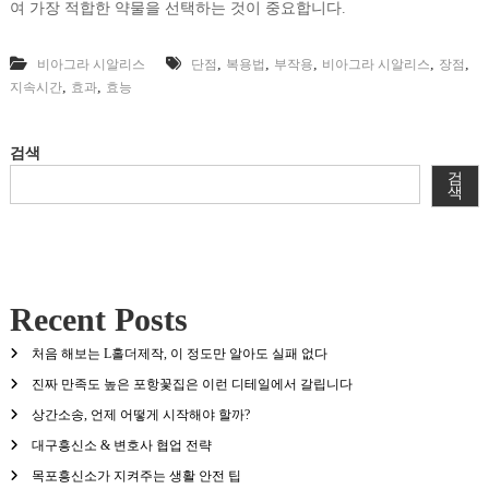
여 가장 적합한 약물을 선택하는 것이 중요합니다.
,
,
,
,
,
비아그라 시알리스
단점
복용법
부작용
비아그라 시알리스
장점
,
,
지속시간
효과
효능
검색
검
색
Recent Posts
처음 해보는 L홀더제작, 이 정도만 알아도 실패 없다
진짜 만족도 높은 포항꽃집은 이런 디테일에서 갈립니다
상간소송, 언제 어떻게 시작해야 할까?
대구흥신소 & 변호사 협업 전략
목포흥신소가 지켜주는 생활 안전 팁