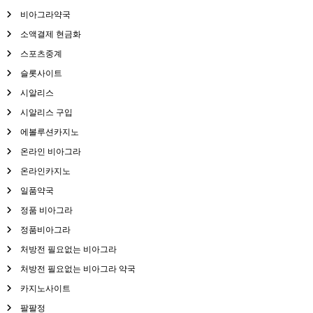
비아그라약국
소액결제 현금화
스포츠중계
슬롯사이트
시알리스
시알리스 구입
에볼루션카지노
온라인 비아그라
온라인카지노
일품약국
정품 비아그라
정품비아그라
처방전 필요없는 비아그라
처방전 필요없는 비아그라 약국
카지노사이트
팔팔정