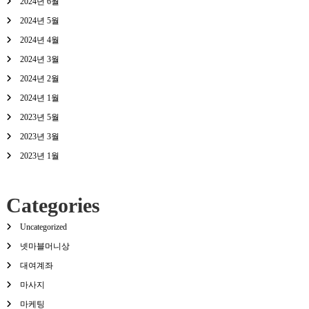
2024년 6월
2024년 5월
2024년 4월
2024년 3월
2024년 2월
2024년 1월
2023년 5월
2023년 3월
2023년 1월
Categories
Uncategorized
넷마블머니상
대여계좌
마사지
마케팅