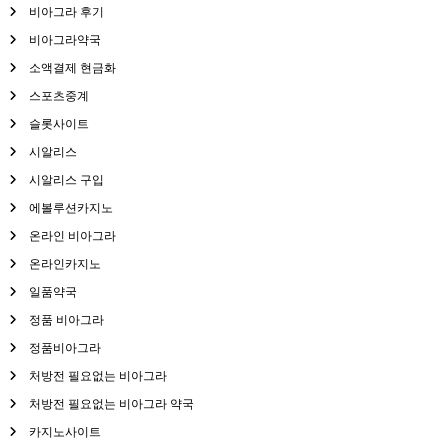
비아그라 후기
비아그라약국
소액결제 현금화
스포츠중계
슬롯사이트
시알리스
시알리스 구입
에볼루션카지노
온라인 비아그라
온라인카지노
일품약국
정품 비아그라
정품비아그라
처방전 필요없는 비아그라
처방전 필요없는 비아그라 약국
카지노사이트