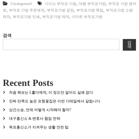
,
,
Uncategorized
다이소 부직포 가방
대형 부직포가방
부직포 가방 영어
,
,
,
,
로
부직포 가방 주문제작
부직포가방 공장
부직포가방 목업
부직포가방 소량
,
,
,
제작
부직포가방 인쇄
부직포가방 제작
이마트 부직포가방
검색
검
색
Recent Posts
처음 해보는 L홀더제작, 이 정도만 알아도 실패 없다
진짜 만족도 높은 포항꽃집은 이런 디테일에서 갈립니다
상간소송, 언제 어떻게 시작해야 할까?
대구흥신소 & 변호사 협업 전략
목포흥신소가 지켜주는 생활 안전 팁