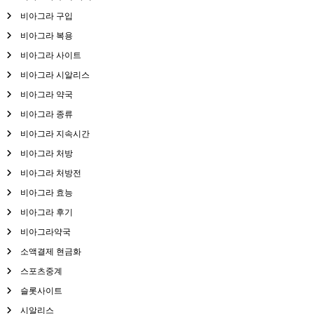
비아그라 구입
비아그라 복용
비아그라 사이트
비아그라 시알리스
비아그라 약국
비아그라 종류
비아그라 지속시간
비아그라 처방
비아그라 처방전
비아그라 효능
비아그라 후기
비아그라약국
소액결제 현금화
스포츠중계
슬롯사이트
시알리스