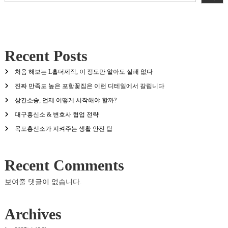
Recent Posts
처음 해보는 L홀더제작, 이 정도만 알아도 실패 없다
진짜 만족도 높은 포항꽃집은 이런 디테일에서 갈립니다
상간소송, 언제 어떻게 시작해야 할까?
대구흥신소 & 변호사 협업 전략
목포흥신소가 지켜주는 생활 안전 팁
Recent Comments
보여줄 댓글이 없습니다.
Archives