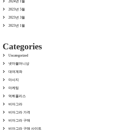
2024년 1월
2023년 5월
2023년 3월
2023년 1월
Categories
Uncategorized
넷마블머니상
대여계좌
마사지
마케팅
먹튀폴리스
비아그라
비아그라 가격
비아그라 구매
비아그라 구매 사이트