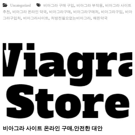
,
,
Uncategorized
비아그라 구매 구입
비아그라 부작용
비아그라 사이트
,
,
,
,
,
추천
비아그라 온라인 약국
비아그라구매
비아그라구매처
비아그라구입
비아
,
,
,
그라구입처
비아그라사이트
처방전필요없는비아그라
해뜬약국
비아그라 사이트 온라인 구매,안전한 대안