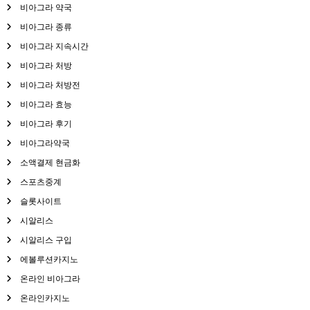
비아그라 약국
비아그라 종류
비아그라 지속시간
비아그라 처방
비아그라 처방전
비아그라 효능
비아그라 후기
비아그라약국
소액결제 현금화
스포츠중계
슬롯사이트
시알리스
시알리스 구입
에볼루션카지노
온라인 비아그라
온라인카지노