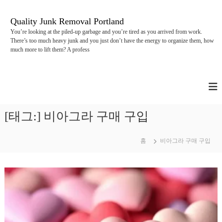
콘
텐
Quality Junk Removal Portland
츠
You’re looking at the piled-up garbage and you’re tired as you arrived from work.
로
There’s too much heavy junk and you just don’t have the energy to organize them, how
바
much more to lift them? A profess
로
가
기
[태그:]
비아그라 구매 구입
홈
비아그라 구매 구입