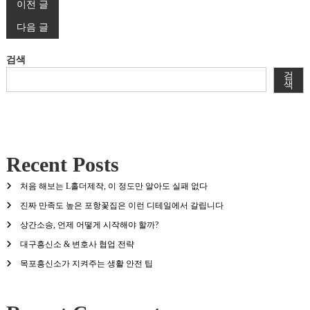
글
이전 글
다음 글
탐
검색
색
검
색
Recent Posts
처음 해보는 L홀더제작, 이 정도만 알아도 실패 없다
진짜 만족도 높은 포항꽃집은 이런 디테일에서 갈립니다
상간소송, 언제 어떻게 시작해야 할까?
대구흥신소 & 변호사 협업 전략
목포흥신소가 지켜주는 생활 안전 팁