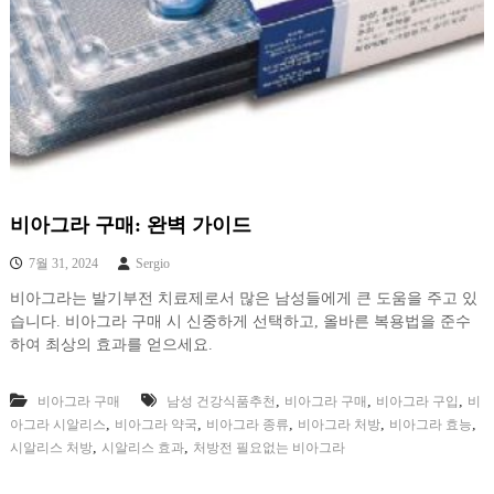
비아그라 구매: 완벽 가이드
7월 31, 2024
Sergio
비아그라는 발기부전 치료제로서 많은 남성들에게 큰 도움을 주고 있
습니다. 비아그라 구매 시 신중하게 선택하고, 올바른 복용법을 준수
하여 최상의 효과를 얻으세요.
,
,
,
비아그라 구매
남성 건강식품추천
비아그라 구매
비아그라 구입
비
,
,
,
,
,
아그라 시알리스
비아그라 약국
비아그라 종류
비아그라 처방
비아그라 효능
,
,
시알리스 처방
시알리스 효과
처방전 필요없는 비아그라