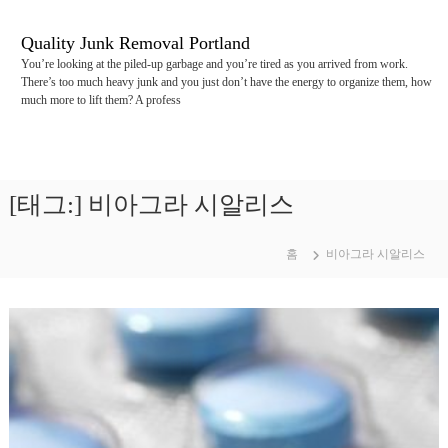
콘
텐
Quality Junk Removal Portland
츠
You’re looking at the piled-up garbage and you’re tired as you arrived from work.
로
There’s too much heavy junk and you just don’t have the energy to organize them, how
바
much more to lift them? A profess
로
가
기
[태그:]
비아그라 시알리스
홈
비아그라 시알리스