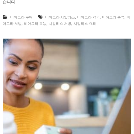
습니다.
,
,
,
비아그라 구매
비아그라 시알리스
비아그라 약국
비아그라 종류
비
,
,
,
아그라 처방
비아그라 효능
시알리스 처방
시알리스 효과