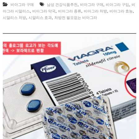
,
,
,
비아그라 구매
남성 건강식품추천
비아그라 구매
비아그라 구입
비
,
,
,
,
,
아그라 시알리스
비아그라 약국
비아그라 종류
비아그라 처방
비아그라 효능
,
,
시알리스 처방
시알리스 효과
처방전 필요없는 비아그라