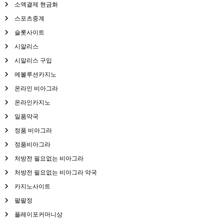
소액결제 현금화
스포츠중계
슬롯사이트
시알리스
시알리스 구입
에볼루션카지노
온라인 비아그라
온라인카지노
일품약국
정품 비아그라
정품비아그라
처방전 필요없는 비아그라
처방전 필요없는 비아그라 약국
카지노사이트
팔팔정
플레이포커머니상