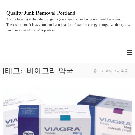
콘
텐
Quality Junk Removal Portland
츠
You’re looking at the piled-up garbage and you’re tired as you arrived from work.
로
There’s too much heavy junk and you just don’t have the energy to organize them, how
바
much more to lift them? A profess
로
가
기
[태그:]
비아그라 약국
홈
비아그라 약국