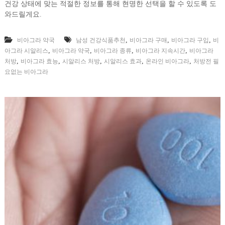
건강 상태에 맞는 적절한 정보를 통해 현명한 선택을 할 수 있도록 도
와드릴게요.
,
,
,
비아그라 약국
남성 건강식품추천
비아그라 구매
비아그라 구입
비
,
,
,
,
아그라 시알리스
비아그라 약국
비아그라 종류
비아그라 지속시간
비아그라
,
,
,
,
,
처방
비아그라 효능
시알리스 처방
시알리스 효과
온라인 비아그라
처방전 필
요없는 비아그라