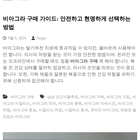
비아그라 구매 가이드: 안전하고 현명하게 선택하는
방법
9월 6, 2024
Sergio
비아그라는 발기부전 치료에 효과적일 수 있지만, 올바르게 사용해야
만 합니다. 의사의 처방을 받는 것이 가장 안전한 방법이며, 온라인 또
는 오프라인에서 구매할 때도 정품
비아그라 구매
꼭 해야 합니다. 복
용 전 건강 상태를 철저히 점검하고, 의사의 조언을 따르는 것이 중요
합니다. 또한, 가짜 제품과 잘못된 복용으로 인한 건강 위험을 피하기
위해 신중하게 접근해야 합니다.
,
,
,
비아그라 구매
남성 건강식품추천
비아그라 구매
비아그라 구입
비
,
,
,
,
아그라 시알리스
비아그라 약국
비아그라 종류
비아그라 지속시간
비아그라
,
,
,
,
,
처방
비아그라 효능
시알리스 처방
시알리스 효과
온라인 비아그라
처방전 필
요없는 비아그라