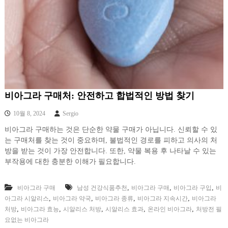
비아그라 구매처: 안전하고 합법적인 방법 찾기
10월 8, 2024
Sergio
비아그라 구매하는 것은 단순한 약물 구매가 아닙니다. 신뢰할 수 있
는 구매처를 찾는 것이 중요하며, 불법적인 경로를 피하고 의사의 처
방을 받는 것이 가장 안전합니다. 또한, 약물 복용 후 나타날 수 있는
부작용에 대한 충분한 이해가 필요합니다.
,
,
,
비아그라 구매
남성 건강식품추천
비아그라 구매
비아그라 구입
비
,
,
,
,
아그라 시알리스
비아그라 약국
비아그라 종류
비아그라 지속시간
비아그라
,
,
,
,
,
처방
비아그라 효능
시알리스 처방
시알리스 효과
온라인 비아그라
처방전 필
요없는 비아그라