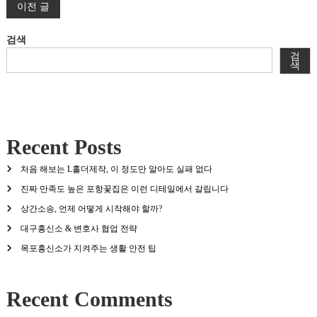
글
이전 글
탐
검색
검
색
색
Recent Posts
처음 해보는 L홀더제작, 이 정도만 알아도 실패 없다
진짜 만족도 높은 포항꽃집은 이런 디테일에서 갈립니다
상간소송, 언제 어떻게 시작해야 할까?
대구흥신소 & 변호사 협업 전략
목포흥신소가 지켜주는 생활 안전 팁
Recent Comments