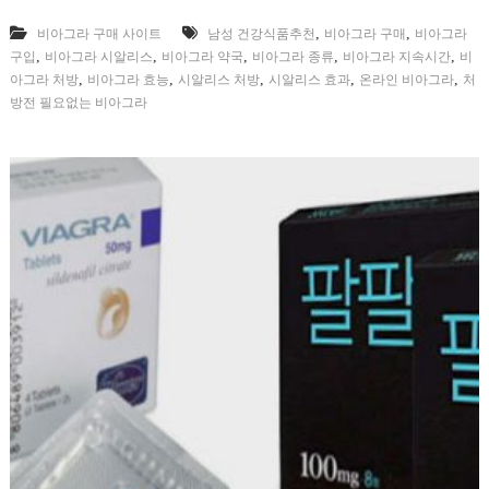
,
,
비아그라 구매 사이트
남성 건강식품추천
비아그라 구매
비아그라
,
,
,
,
,
구입
비아그라 시알리스
비아그라 약국
비아그라 종류
비아그라 지속시간
비
,
,
,
,
,
아그라 처방
비아그라 효능
시알리스 처방
시알리스 효과
온라인 비아그라
처
방전 필요없는 비아그라