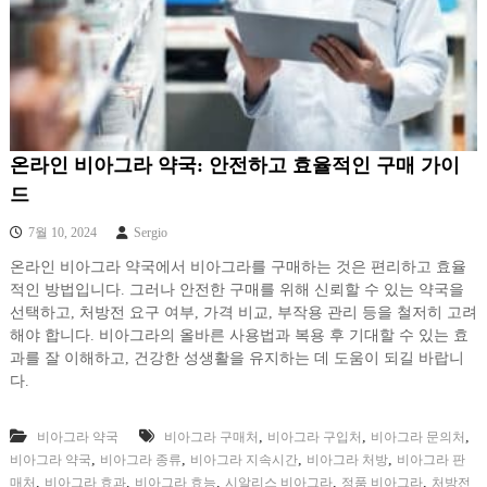
온라인 비아그라 약국: 안전하고 효율적인 구매 가이
드
7월 10, 2024
Sergio
온라인 비아그라 약국에서 비아그라를 구매하는 것은 편리하고 효율
적인 방법입니다. 그러나 안전한 구매를 위해 신뢰할 수 있는 약국을
선택하고, 처방전 요구 여부, 가격 비교, 부작용 관리 등을 철저히 고려
해야 합니다. 비아그라의 올바른 사용법과 복용 후 기대할 수 있는 효
과를 잘 이해하고, 건강한 성생활을 유지하는 데 도움이 되길 바랍니
다.
,
,
,
비아그라 약국
비아그라 구매처
비아그라 구입처
비아그라 문의처
,
,
,
,
비아그라 약국
비아그라 종류
비아그라 지속시간
비아그라 처방
비아그라 판
,
,
,
,
,
매처
비아그라 효과
비아그라 효능
시알리스 비아그라
정품 비아그라
처방전