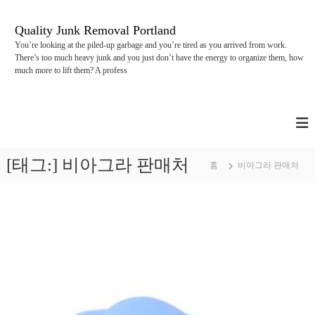
콘
텐
Quality Junk Removal Portland
츠
You’re looking at the piled-up garbage and you’re tired as you arrived from work.
로
There’s too much heavy junk and you just don’t have the energy to organize them, how
바
much more to lift them? A profess
로
가
기
[태그:]
비아그라 판매처
홈
비아그라 판매처