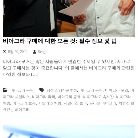
비아그라 구매에 대한 모든 것: 필수 정보 및 팁
8월 20, 2024
Sergio
비아그라 구매는 많은 사람들에게 민감한 주제일 수 있지만, 제대로
알고 구매하는 것이 중요합니다. 이 글에서는 비아그라 구매와 관련된
다양한 정보와 […]
,
,
,
비아그라 구매
남성 건강식품추천
비아그라 구매
비아그라 구입
비
,
,
,
,
아그라 시알리스
비아그라 약국
비아그라 종류
비아그라 지속시간
비아그라
,
,
,
,
,
처방
비아그라 효능
시알리스 처방
시알리스 효과
온라인 비아그라
처방전 필
요없는 비아그라