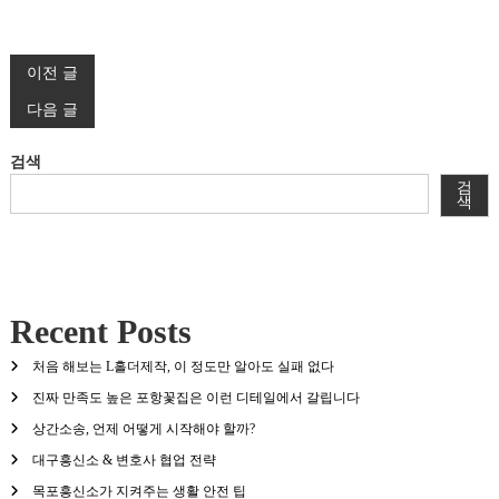
글
이전 글
다음 글
탐
검색
색
검
색
Recent Posts
처음 해보는 L홀더제작, 이 정도만 알아도 실패 없다
진짜 만족도 높은 포항꽃집은 이런 디테일에서 갈립니다
상간소송, 언제 어떻게 시작해야 할까?
대구흥신소 & 변호사 협업 전략
목포흥신소가 지켜주는 생활 안전 팁