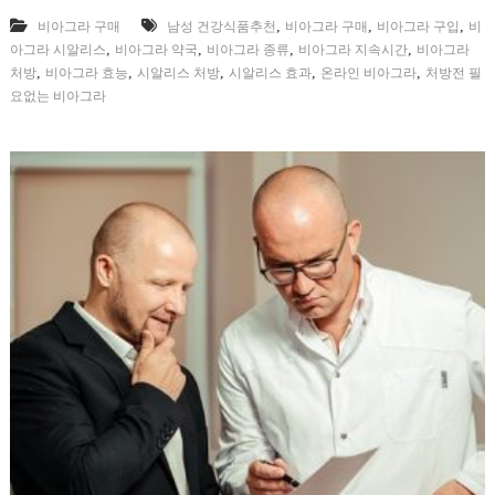
,
,
,
비아그라 구매
남성 건강식품추천
비아그라 구매
비아그라 구입
비
,
,
,
,
아그라 시알리스
비아그라 약국
비아그라 종류
비아그라 지속시간
비아그라
,
,
,
,
,
처방
비아그라 효능
시알리스 처방
시알리스 효과
온라인 비아그라
처방전 필
요없는 비아그라