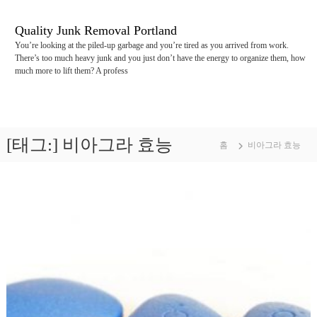
콘
텐
Quality Junk Removal Portland
츠
You’re looking at the piled-up garbage and you’re tired as you arrived from work.
로
There’s too much heavy junk and you just don’t have the energy to organize them, how
바
much more to lift them? A profess
로
가
기
[태그:]
비아그라 효능
홈
비아그라 효능