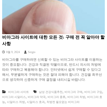
비아그라 사이트에 대한 모든 것: 구매 전 꼭 알아야 할
사항
8월 9, 2024
Sergio
비아그라를 구매하려면 신뢰할 수 있는 비아그라 사이트를 이용하는
것이 중요합니다. 건강과 직결된 약물이므로, 반드시 의사의 처방에
따라 구매하고 복용해야 합니다. 인터넷에서 쉽게 구매할 수 있다고
해서, 무분별하게 구매하는 것은 절대 피해야 합니다. 건강을 최우선
으로 생각하며 신중하게 구매 결정을 내리시길 바랍니다.
,
,
,
비아그라 사이트
남성 건강식품추천
비아그라 구매
비아그라 구입
,
,
,
,
비아그라 시알리스
비아그라 약국
비아그라 종류
비아그라 처방
비아그라 효
,
,
,
능
시알리스 처방
시알리스 효과
처방전 필요없는 비아그라