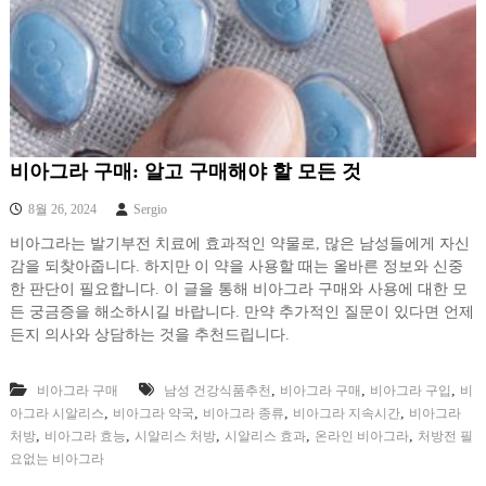
비아그라 구매: 알고 구매해야 할 모든 것
8월 26, 2024
Sergio
비아그라는 발기부전 치료에 효과적인 약물로, 많은 남성들에게 자신
감을 되찾아줍니다. 하지만 이 약을 사용할 때는 올바른 정보와 신중
한 판단이 필요합니다. 이 글을 통해 비아그라 구매와 사용에 대한 모
든 궁금증을 해소하시길 바랍니다. 만약 추가적인 질문이 있다면 언제
든지 의사와 상담하는 것을 추천드립니다.
,
,
,
비아그라 구매
남성 건강식품추천
비아그라 구매
비아그라 구입
비
,
,
,
,
아그라 시알리스
비아그라 약국
비아그라 종류
비아그라 지속시간
비아그라
,
,
,
,
,
처방
비아그라 효능
시알리스 처방
시알리스 효과
온라인 비아그라
처방전 필
요없는 비아그라