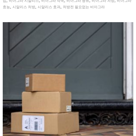
,
,
,
,
,
입
비아그라 시알리스
비아그라 약국
비아그라 종류
비아그라 처방
비아그라
,
,
,
효능
시알리스 처방
시알리스 효과
처방전 필요없는 비아그라