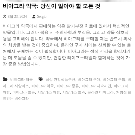
비아그라 약국: 당신이 알아야 할 모든 것
8월 23, 2024
Sergio
비아그라 약국에서 판매하는 약은 발기부전 치료에 있어서 혁신적인
약물입니다. 그러나 복용 시 주의사항과 부작용, 그리고 약물 상호작
용을 고려해야 합니다. 약국에서 비아그라를 구매할 때는 반드시 의사
의 처방을 받는 것이 중요하며, 온라인 구매 시에는 신뢰할 수 있는 출
처에서 구매하는 것이 필요합니다. 비아그라는 성적 건강을 향상시키
는 데 도움을 줄 수 있지만, 건강한 라이프스타일과 함께하는 것이 가
장 좋은 방법입니다.
,
,
,
비아그라 약국
남성 건강식품추천
비아그라 구매
비아그라 구입
비
,
,
,
,
아그라 시알리스
비아그라 약국
비아그라 종류
비아그라 지속시간
비아그라
,
,
,
,
,
처방
비아그라 효능
시알리스 처방
시알리스 효과
온라인 비아그라
처방전 필
요없는 비아그라