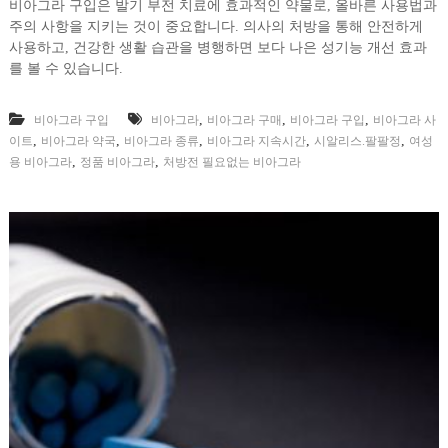
비아그라 구입은 발기 부전 치료에 효과적인 약물로, 올바른 사용법과
주의 사항을 지키는 것이 중요합니다. 의사의 처방을 통해 안전하게
사용하고, 건강한 생활 습관을 병행하면 보다 나은 성기능 개선 효과
를 볼 수 있습니다.
,
,
,
비아그라 구입
비아그라
비아그라 구매
비아그라 구입
비아그라 사
,
,
,
,
,
이트
비아그라 약국
비아그라 종류
비아그라 지속시간
시알리스.팔팔정
여성
,
,
용 비아그라
정품 비아그라
처방전 필요없는 비아그라