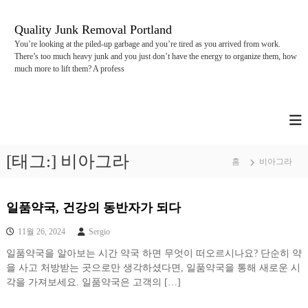
콘
텐
Quality Junk Removal Portland
츠
You’re looking at the piled-up garbage and you’re tired as you arrived from work.
로
There’s too much heavy junk and you just don’t have the energy to organize them, how
바
much more to lift them? A profess
로
가
기
[태그:]
비아그라
홈
비아그라
일품약국, 건강의 동반자가 되다
11월 26, 2024
Sergio
일품약국을 알아보는 시간 약국 하면 무엇이 떠오르시나요? 단순히 약
을 사고 처방받는 곳으로만 생각하셨다면, 일품약국을 통해 새로운 시
각을 가져보세요. 일품약국은 고객의 […]