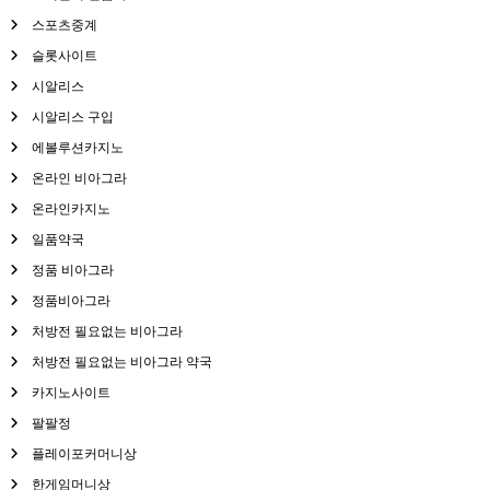
스포츠중계
슬롯사이트
시알리스
시알리스 구입
에볼루션카지노
온라인 비아그라
온라인카지노
일품약국
정품 비아그라
정품비아그라
처방전 필요없는 비아그라
처방전 필요없는 비아그라 약국
카지노사이트
팔팔정
플레이포커머니상
한게임머니상