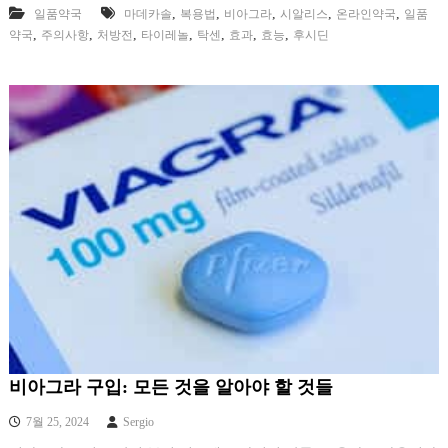
,
,
,
,
,
일품약국
마데카솔
복용법
비아그라
시알리스
온라인약국
일품
,
,
,
,
,
,
,
약국
주의사항
처방전
타이레놀
탁센
효과
효능
후시딘
비아그라 구입: 모든 것을 알아야 할 것들
7월 25, 2024
Sergio