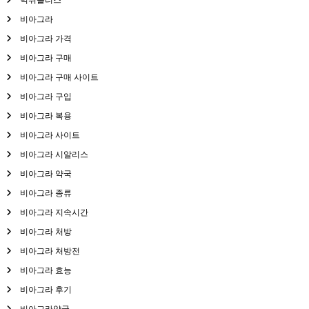
비아그라
비아그라 가격
비아그라 구매
비아그라 구매 사이트
비아그라 구입
비아그라 복용
비아그라 사이트
비아그라 시알리스
비아그라 약국
비아그라 종류
비아그라 지속시간
비아그라 처방
비아그라 처방전
비아그라 효능
비아그라 후기
비아그라약국