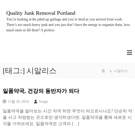
콘
텐
Quality Junk Removal Portland
츠
You’re looking at the piled-up garbage and you’re tired as you arrived from work.
로
There’s too much heavy junk and you just don’t have the energy to organize them, how
바
much more to lift them? A profess
로
가
기
[태그:]
시알리스
홈
시알리스
일품약국, 건강의 동반자가 되다
11월 26, 2024
Sergio
일품약국을 알아보는 시간 약국 하면 무엇이 떠오르시나요? 단순히 약
을 사고 처방받는 곳으로만 생각하셨다면, 일품약국을 통해 새로운 시
각을 가져보세요. 일품약국은 고객의 […]