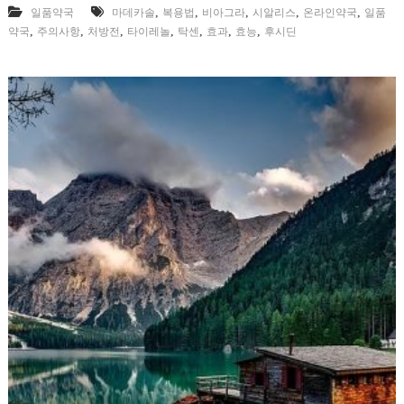
,
,
,
,
,
일품약국
마데카솔
복용법
비아그라
시알리스
온라인약국
일품
,
,
,
,
,
,
,
약국
주의사항
처방전
타이레놀
탁센
효과
효능
후시딘