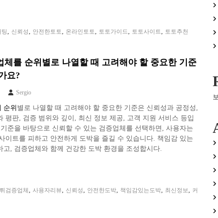
,
,
,
,
,
,
배팅
신뢰성
안전한토토
온라인토토
토토가이드
토토사이트
토토추천
체를 순위별로 나열할 때 고려해야 할 중요한 기준
가요?
Sergio
 순위
별로 나열할 때 고려해야 할 중요한 기준은 신뢰성과 공정성,
 평판, 검증 범위와 깊이, 최신 정보 제공, 고객 지원 서비스 등입
 기준을 바탕으로 신뢰할 수 있는 검증업체를 선택하면, 사용자는
사이트를 피하고 안전하게 도박을 즐길 수 있습니다. 책임감 있는
고, 검증업체와 함께 건강한 도박 환경을 조성합시다.
,
,
,
,
,
,
튀검증업체
사용자리뷰
신뢰성
안전한도박
책임감있는도박
최신정보
커