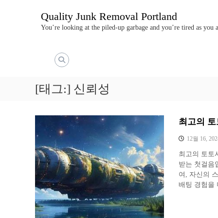
콘
Quality Junk Removal Portland
텐
츠
You’re looking at the piled-up garbage and you’re tired as you
로
바
로
가
기
[태그:]
신뢰성
최고의 토
12월 16, 202
최고의 토토
받는 첫걸음
여, 자신의 
배팅 경험을 