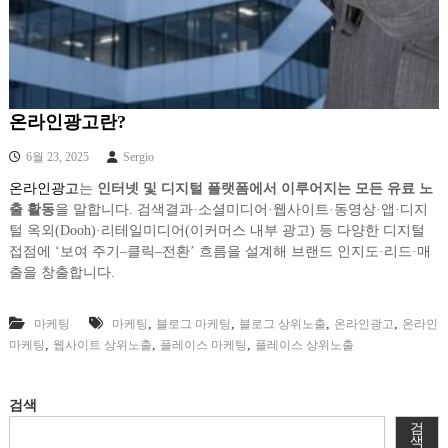
온라인광고란?
6월 23, 2025
Sergio
온라인광고
는
인터넷 및 디지털 플랫폼에서 이루어지는 모든 유료 노
출 활동
을 말합니다. 검색결과·소셜미디어·웹사이트·동영상·앱·디지
털 옥외(Dooh)·리테일미디어(이커머스 내부 광고) 등 다양한 디지털
접점에 ‘보여 주기–클릭–전환’ 흐름을 설계해 브랜드 인지도·리드·매
출을 창출합니다.
,
,
,
,
마케팅
마케팅
블로그 마케팅
블로그 상위노출
온라인광고
온라인
,
,
,
마케팅
웹사이트 상위노출
플레이스 마케팅
플레이스 상위노출
검색
검
색