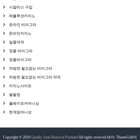
시알리스 구입
에볼루션카지노
온라인 비아그라
온라인카지노
일품약국
정품 비아그라
정품비아그라
처방전 필요없는 비아그라
처방전 필요없는 비아그라 약국
카지노사이트
팔팔정
플레이포커머니상
한게임머니상
Copyright © 2026
Quality Junk Removal Portland
All rights reserved.테마: ThemeGrill의