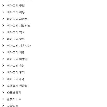
비아그라 구입
비아그라 복용
비아그라 사이트
비아그라 시알리스
비아그라 약국
비아그라 종류
비아그라 지속시간
비아그라 처방
비아그라 처방전
비아그라 효능
비아그라 후기
비아그라약국
소액결제 현금화
스포츠중계
슬롯사이트
시알리스