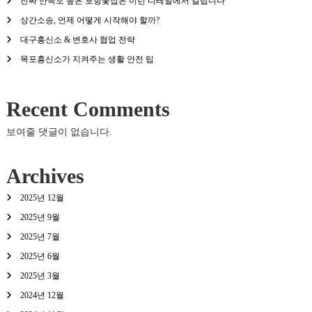
진짜 만족도 높은 포항꽃집은 이런 디테일에서 갈립니다
상간소송, 언제 어떻게 시작해야 할까?
대구흥신소 & 변호사 협업 전략
목포흥신소가 지켜주는 생활 안전 팁
Recent Comments
보여줄 댓글이 없습니다.
Archives
2025년 12월
2025년 9월
2025년 7월
2025년 6월
2025년 3월
2024년 12월