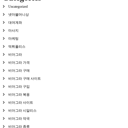
Uncategorized
넷마블머니상
대여계좌
마사지
마케팅
먹튀폴리스
비아그라
비아그라 가격
비아그라 구매
비아그라 구매 사이트
비아그라 구입
비아그라 복용
비아그라 사이트
비아그라 시알리스
비아그라 약국
비아그라 종류