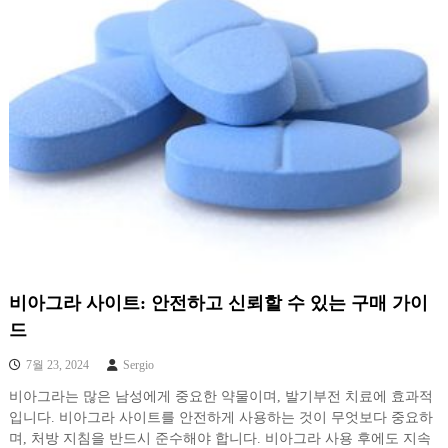
비아그라 사이트: 안전하고 신뢰할 수 있는 구매 가이
드
7월 23, 2024
Sergio
비아그라는 많은 남성에게 중요한 약물이며, 발기부전 치료에 효과적
입니다. 비아그라 사이트를 안전하게 사용하는 것이 무엇보다 중요하
며, 처방 지침을 반드시 준수해야 합니다. 비아그라 사용 후에도 지속