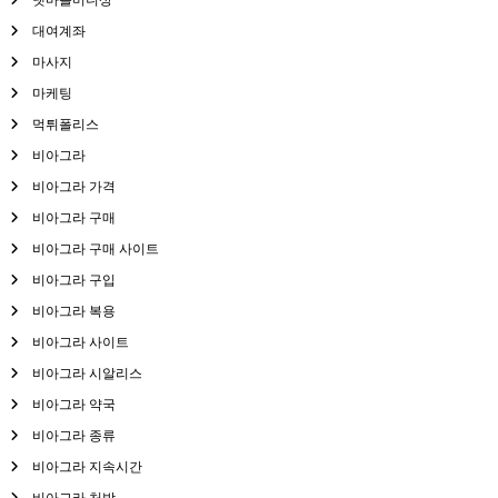
대여계좌
마사지
마케팅
먹튀폴리스
비아그라
비아그라 가격
비아그라 구매
비아그라 구매 사이트
비아그라 구입
비아그라 복용
비아그라 사이트
비아그라 시알리스
비아그라 약국
비아그라 종류
비아그라 지속시간
비아그라 처방