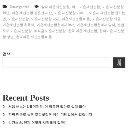
,
,
Uncategorized
상속 이혼재산분할
외도 이혼재산분할
이혼 재산분할
,
,
,
10년
이혼 재산분할 결혼전 재산
이혼 재산분할 기여도
이혼시 재산분할 안하는
,
,
,
,
,
법
이혼재산분할
이혼재산분할 디시
이혼재산분할 비율
이혼재산분할 세금
,
,
,
이혼재산분할 취득세
이혼재산분할협의서 hwp
이혼재산분할협의서 양식
전업
,
,
,
주부 이혼 재산분할
퇴직금 이혼재산분할
한국 이혼 재산분할
협의이혼 재산분
,
할 방법
협의이혼 재산분할 비율
검색
검
색
Recent Posts
처음 해보는 L홀더제작, 이 정도만 알아도 실패 없다
진짜 만족도 높은 포항꽃집은 이런 디테일에서 갈립니다
상간소송, 언제 어떻게 시작해야 할까?