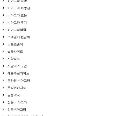
비아그라 처방
비아그라 처방전
비아그라 효능
비아그라 후기
비아그라약국
소액결제 현금화
스포츠중계
슬롯사이트
시알리스
시알리스 구입
에볼루션카지노
온라인 비아그라
온라인카지노
일품약국
정품 비아그라
정품비아그라