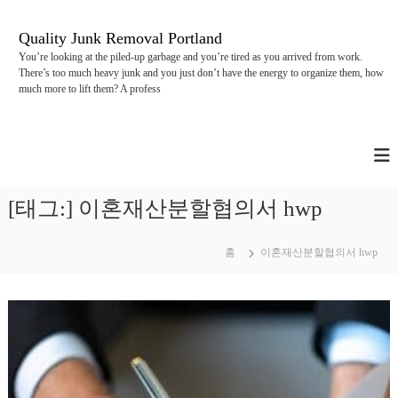
콘
텐
Quality Junk Removal Portland
츠
You’re looking at the piled-up garbage and you’re tired as you arrived from work.
로
There’s too much heavy junk and you just don’t have the energy to organize them, how
바
much more to lift them? A profess
로
가
기
[태그:]
이혼재산분할협의서 hwp
홈
이혼재산분할협의서 hwp