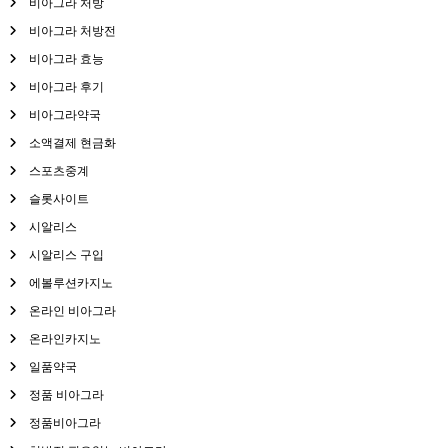
비아그라 처방
비아그라 처방전
비아그라 효능
비아그라 후기
비아그라약국
소액결제 현금화
스포츠중계
슬롯사이트
시알리스
시알리스 구입
에볼루션카지노
온라인 비아그라
온라인카지노
일품약국
정품 비아그라
정품비아그라