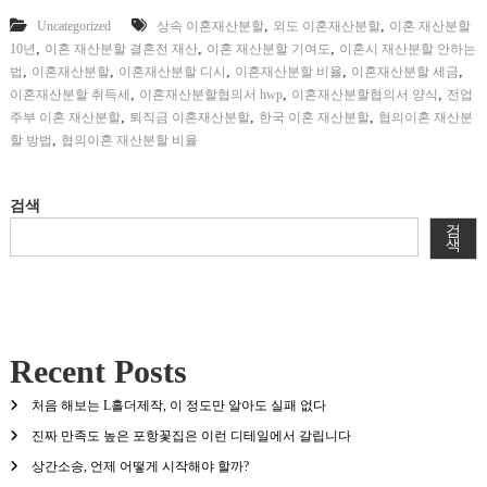
,
,
Uncategorized
상속 이혼재산분할
외도 이혼재산분할
이혼 재산분할
,
,
,
10년
이혼 재산분할 결혼전 재산
이혼 재산분할 기여도
이혼시 재산분할 안하는
,
,
,
,
,
법
이혼재산분할
이혼재산분할 디시
이혼재산분할 비율
이혼재산분할 세금
,
,
,
이혼재산분할 취득세
이혼재산분할협의서 hwp
이혼재산분할협의서 양식
전업
,
,
,
주부 이혼 재산분할
퇴직금 이혼재산분할
한국 이혼 재산분할
협의이혼 재산분
,
할 방법
협의이혼 재산분할 비율
검색
검
색
Recent Posts
처음 해보는 L홀더제작, 이 정도만 알아도 실패 없다
진짜 만족도 높은 포항꽃집은 이런 디테일에서 갈립니다
상간소송, 언제 어떻게 시작해야 할까?