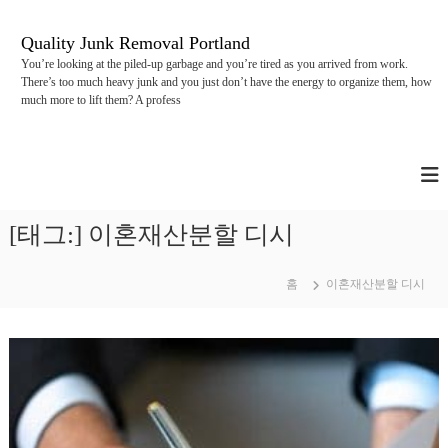
콘
텐
Quality Junk Removal Portland
츠
You’re looking at the piled-up garbage and you’re tired as you arrived from work.
로
There’s too much heavy junk and you just don’t have the energy to organize them, how
바
much more to lift them? A profess
로
가
기
[태그:]
이혼재산분할 디시
홈
이혼재산분할 디시