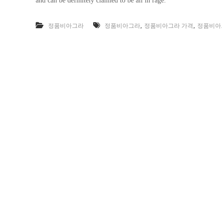
and can be definitely claimed to be all in rage.
,
,
정품비아그라
정품비아그라
정품비아그라 가격
정품비아