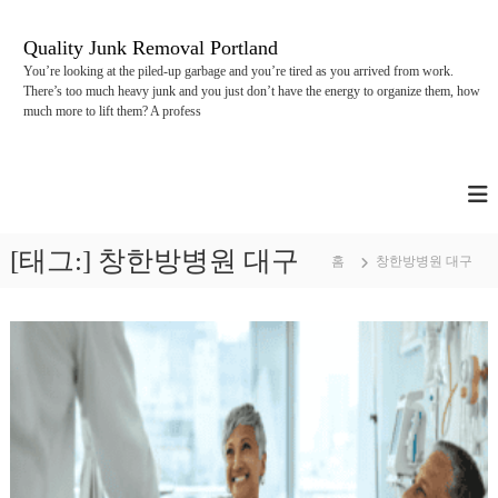
콘
텐
Quality Junk Removal Portland
츠
You’re looking at the piled-up garbage and you’re tired as you arrived from work.
로
There’s too much heavy junk and you just don’t have the energy to organize them, how
바
much more to lift them? A profess
로
가
기
[태그:]
창한방병원 대구
홈
창한방병원 대구