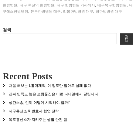
,
,
,
,
한방병원
대구 죽전역 한방병원
대구 한방병원 가짜의사
대구북구한방병원
대
,
,
,
구에스한방병원
든든한방병원 대구
리봄한방병원 대구
창한방병원 대구
검색
검
색
Recent Posts
처음 해보는 L홀더제작, 이 정도만 알아도 실패 없다
진짜 만족도 높은 포항꽃집은 이런 디테일에서 갈립니다
상간소송, 언제 어떻게 시작해야 할까?
대구흥신소 & 변호사 협업 전략
목포흥신소가 지켜주는 생활 안전 팁