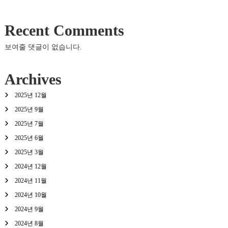
Recent Comments
보여줄 댓글이 없습니다.
Archives
2025년 12월
2025년 9월
2025년 7월
2025년 6월
2025년 3월
2024년 12월
2024년 11월
2024년 10월
2024년 9월
2024년 8월