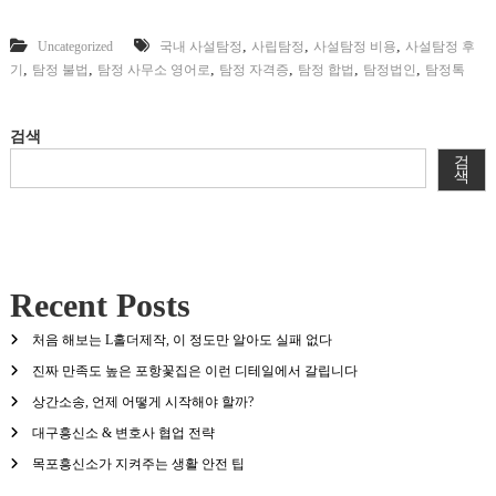
,
,
,
Uncategorized
국내 사설탐정
사립탐정
사설탐정 비용
사설탐정 후
,
,
,
,
,
,
기
탐정 불법
탐정 사무소 영어로
탐정 자격증
탐정 합법
탐정법인
탐정톡
검색
검
색
Recent Posts
처음 해보는 L홀더제작, 이 정도만 알아도 실패 없다
진짜 만족도 높은 포항꽃집은 이런 디테일에서 갈립니다
상간소송, 언제 어떻게 시작해야 할까?
대구흥신소 & 변호사 협업 전략
목포흥신소가 지켜주는 생활 안전 팁