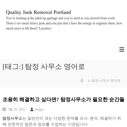
콘
텐
Quality Junk Removal Portland
츠
You’re looking at the piled-up garbage and you’re tired as you arrived from work.
로
There’s too much heavy junk and you just don’t have the energy to organize them, how
바
much more to lift them? A profess
로
가
기
[태그:]
탐정 사무소 영어로
홈
탐정 사무소 영어로
조용히 해결하고 싶다면? 탐정사무소가 필요한 순간들
7월 29, 2025
Sergio
탐정사무소
는 일반인이 겪는 다양한 문제를 조사, 분석, 해결하기 위
해 전문적인 탐문과 정보를 수집하는 기관입니다.