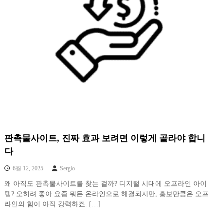
판촉물사이트, 진짜 효과 보려면 이렇게 골라야 합니
다
6월 12, 2025
Sergio
왜 아직도 판촉물사이트를 찾는 걸까? 디지털 시대에 오프라인 아이
템? 오히려 좋아 요즘 뭐든 온라인으로 해결되지만, 홍보만큼은 오프
라인의 힘이 아직 강력하죠. […]