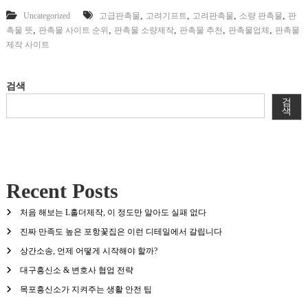
,
,
,
,
Uncategorized
고급판촉물
고려기프트
고려판촉물
소량 판촉물
판
,
,
,
,
,
촉물 뜻
판촉물 사이트 순위
판촉물 소량제작
판촉물 추천
판촉물업체
판촉물
제작 사이트
검색
검
색
Recent Posts
처음 해보는 L홀더제작, 이 정도만 알아도 실패 없다
진짜 만족도 높은 포항꽃집은 이런 디테일에서 갈립니다
상간소송, 언제 어떻게 시작해야 할까?
대구흥신소 & 변호사 협업 전략
목포흥신소가 지켜주는 생활 안전 팁