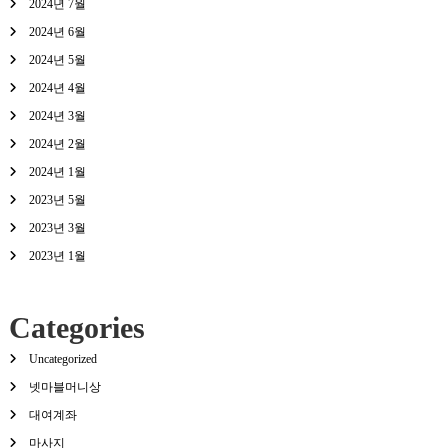
2024년 7월
2024년 6월
2024년 5월
2024년 4월
2024년 3월
2024년 2월
2024년 1월
2023년 5월
2023년 3월
2023년 1월
Categories
Uncategorized
넷마블머니상
대여계좌
마사지