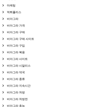
마케팅
먹튀폴리스
비아그라
비아그라 가격
비아그라 구매
비아그라 구매 사이트
비아그라 구입
비아그라 복용
비아그라 사이트
비아그라 시알리스
비아그라 약국
비아그라 종류
비아그라 지속시간
비아그라 처방
비아그라 처방전
비아그라 효능