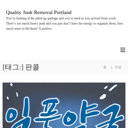
콘
텐
Quality Junk Removal Portland
츠
You’re looking at the piled-up garbage and you’re tired as you arrived from work.
로
There’s too much heavy junk and you just don’t have the energy to organize them, how
바
much more to lift them? A profess
로
가
기
[태그:]
판콜
홈
판콜