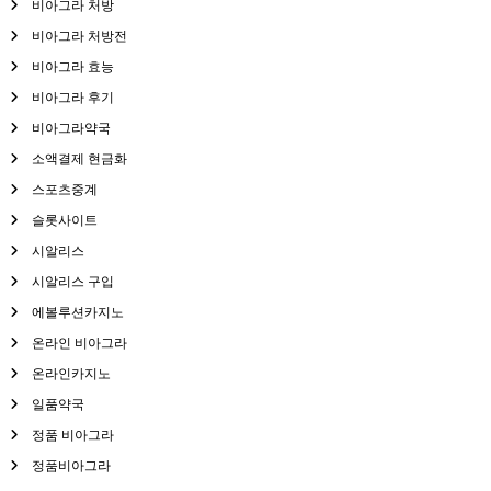
비아그라 처방
비아그라 처방전
비아그라 효능
비아그라 후기
비아그라약국
소액결제 현금화
스포츠중계
슬롯사이트
시알리스
시알리스 구입
에볼루션카지노
온라인 비아그라
온라인카지노
일품약국
정품 비아그라
정품비아그라