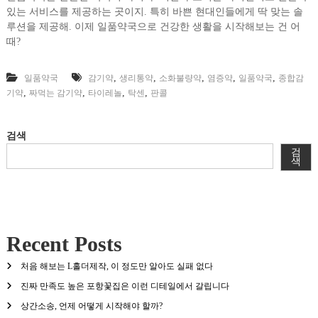
있는 서비스를 제공하는 곳이지. 특히 바쁜 현대인들에게 딱 맞는 솔
루션을 제공해. 이제 일품약국으로 건강한 생활을 시작해보는 건 어
때?
,
,
,
,
,
일품약국
감기약
생리통약
소화불량약
염증약
일품약국
종합감
,
,
,
,
기약
짜먹는 감기약
타이레놀
탁센
판콜
검색
검
색
Recent Posts
처음 해보는 L홀더제작, 이 정도만 알아도 실패 없다
진짜 만족도 높은 포항꽃집은 이런 디테일에서 갈립니다
상간소송, 언제 어떻게 시작해야 할까?