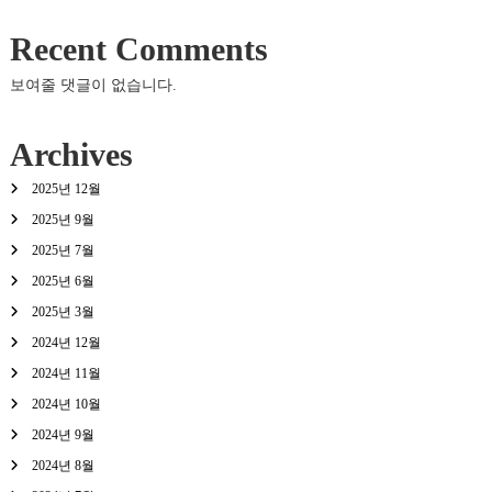
Recent Comments
보여줄 댓글이 없습니다.
Archives
2025년 12월
2025년 9월
2025년 7월
2025년 6월
2025년 3월
2024년 12월
2024년 11월
2024년 10월
2024년 9월
2024년 8월