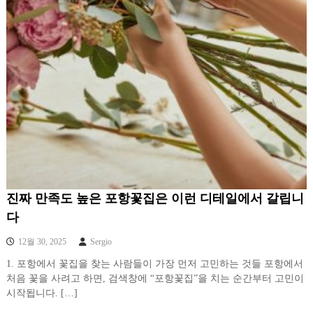
진짜 만족도 높은 포항꽃집은 이런 디테일에서 갈립니
다
12월 30, 2025
Sergio
1. 포항에서 꽃집을 찾는 사람들이 가장 먼저 고민하는 것들 포항에서
처음 꽃을 사려고 하면, 검색창에 “포항꽃집”을 치는 순간부터 고민이
시작됩니다. […]