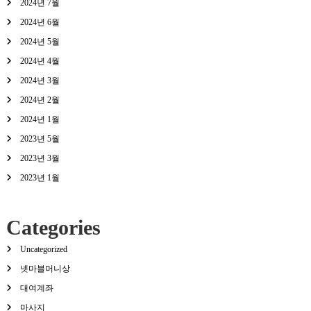
2024년 7월
2024년 6월
2024년 5월
2024년 4월
2024년 3월
2024년 2월
2024년 1월
2023년 5월
2023년 3월
2023년 1월
Categories
Uncategorized
넷마블머니상
대여계좌
마사지