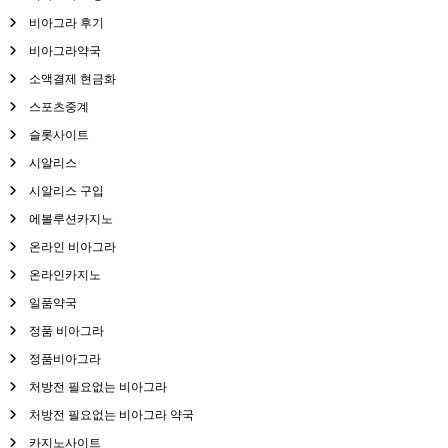
비아그라 후기
비아그라약국
소액결제 현금화
스포츠중계
슬롯사이트
시알리스
시알리스 구입
에볼루션카지노
온라인 비아그라
온라인카지노
일품약국
정품 비아그라
정품비아그라
처방전 필요없는 비아그라
처방전 필요없는 비아그라 약국
카지노사이트