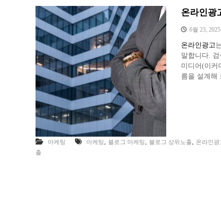
온라인광
6월 23, 2025
온라인광고
말합니다. 검
미디어(이커머
름을 설계해 
,
,
,
마케팅
마케팅
블로그 마케팅
블로그 상위노출
온라인광
출