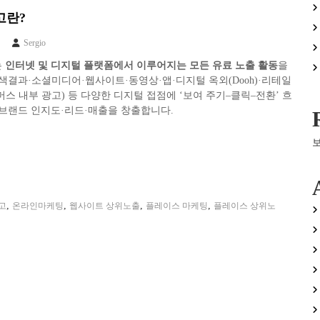
고란?
Sergio
는
인터넷 및 디지털 플랫폼에서 이루어지는 모든 유료 노출 활동
을
색결과·소셜미디어·웹사이트·동영상·앱·디지털 옥외(Dooh)·리테일
스 내부 광고) 등 다양한 디지털 접점에 ‘보여 주기–클릭–전환’ 흐
브랜드 인지도·리드·매출을 창출합니다.
,
,
,
,
고
온라인마케팅
웹사이트 상위노출
플레이스 마케팅
플레이스 상위노