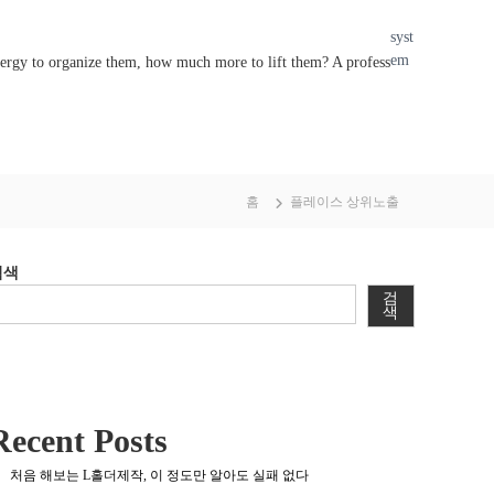
syst
em
nergy to organize them, how much more to lift them? A profess
홈
플레이스 상위노출
검색
검
색
Recent Posts
처음 해보는 L홀더제작, 이 정도만 알아도 실패 없다