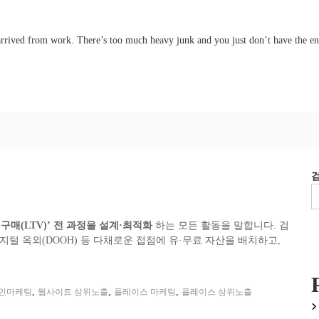
 arrived from work. There’s too much heavy junk and you just don’t have the e
구매(LTV)’ 전 과정을 설계·최적화
하는 모든 활동을 말합니다. 검
지털 옥외(DOOH) 등 다채로운 접점에 유·무료 자산을 배치하고,
,
,
,
인마케팅
웹사이트 상위노출
플레이스 마케팅
플레이스 상위노출