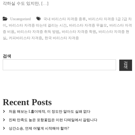
각하실 수도 있지만, […]
,
Uncategorized
국내 바리스타 자격증 종류
바리스타 자격증 1급 2급 차
,
,
,
이
바리스타 자격증 따는데 걸리는 시간
바리스타 자격증 무쓸모
바리스타 자격
,
,
,
증 비용
바리스타 자격증 취득 방법
바리스타 자격증 학원
바리스타 자격증 현
,
,
실
커피바리스타 자격증
한국 바리스타 자격증
검색
검
색
Recent Posts
처음 해보는 L홀더제작, 이 정도만 알아도 실패 없다
진짜 만족도 높은 포항꽃집은 이런 디테일에서 갈립니다
상간소송, 언제 어떻게 시작해야 할까?