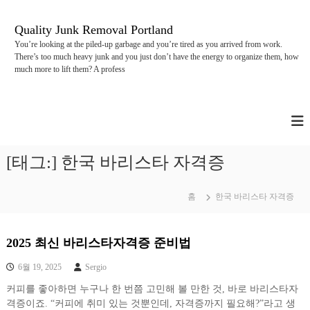
콘
텐
Quality Junk Removal Portland
츠
You’re looking at the piled-up garbage and you’re tired as you arrived from work.
로
There’s too much heavy junk and you just don’t have the energy to organize them, how
바
much more to lift them? A profess
로
가
기
[태그:]
한국 바리스타 자격증
홈
한국 바리스타 자격증
2025 최신 바리스타자격증 준비법
6월 19, 2025
Sergio
커피를 좋아하면 누구나 한 번쯤 고민해 볼 만한 것, 바로 바리스타자
격증이죠. “커피에 취미 있는 것뿐인데, 자격증까지 필요해?”라고 생