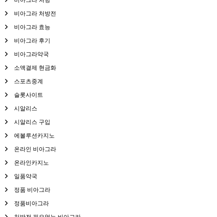
비아그라 처방전
비아그라 효능
비아그라 후기
비아그라약국
소액결제 현금화
스포츠중계
슬롯사이트
시알리스
시알리스 구입
에볼루션카지노
온라인 비아그라
온라인카지노
일품약국
정품 비아그라
정품비아그라
처방전 필요없는 비아그라